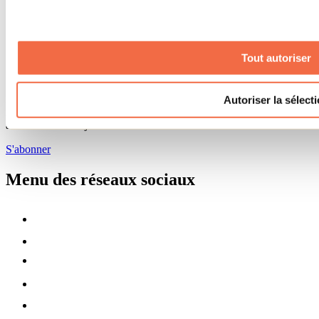
Banque de figurants
Municipalités
Code d’éthique lanaudois
Programme ambassadeur
Tout autoriser
Infolettre
Pour découvrir des idées d’activités et connaître en primeur les
Autoriser la sélect
nouveautés, les concours et les offres exclusives dans Lanaudière,
abonne-toi dès aujourd’hui à notre infolettre.
S'abonner
Menu des réseaux sociaux