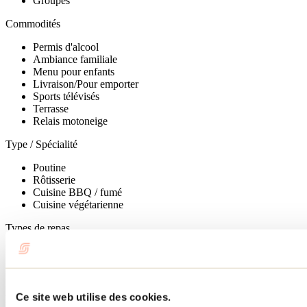
Groupes
Commodités
Permis d'alcool
Ambiance familiale
Menu pour enfants
Livraison/Pour emporter
Sports télévisés
Terrasse
Relais motoneige
Type / Spécialité
Poutine
Rôtisserie
Cuisine BBQ / fumé
Cuisine végétarienne
Types de repas
Service de traiteur
Dîner
Souper
Ce site web utilise des cookies.
Rôtisserie St-Hubert St-Donat