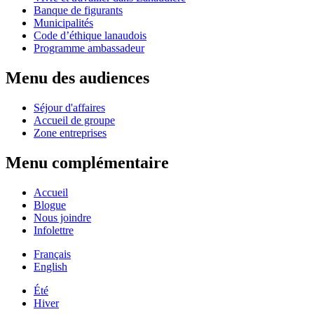
Banque de figurants
Municipalités
Code d’éthique lanaudois
Programme ambassadeur
Menu des audiences
Séjour d'affaires
Accueil de groupe
Zone entreprises
Menu complémentaire
Accueil
Blogue
Nous joindre
Infolettre
Français
English
Été
Hiver