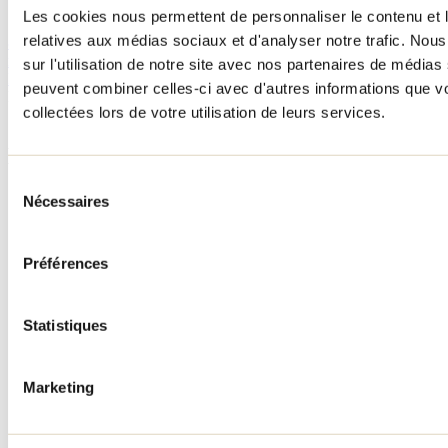
747, rue Principale
Les cookies nous permettent de personnaliser le contenu et le
Saint-Donat, QC J0T 2C0
relatives aux médias sociaux et d'analyser notre trafic. No
873 277-4419
rot295@st-hubert.com
sur l'utilisation de notre site avec nos partenaires de médias 
Facebook
Instagram
peuvent combiner celles-ci avec d'autres informations que vo
Besoin d'information?
collectées lors de votre utilisation de leurs services.
1 800 363-2788
Menu pied de page
Sélection
Accueil de groupe
Nécessaires
du
Séjour d'affaires
consentement
Lieux événementiels
Offre aux voyageurs étrangers
Préférences
À propos
Partenaires
Médias
Concours
Statistiques
Renseignements utiles
Cartes et brochures
Marketing
Zone entreprises
Offres d'emplois
Vivre et travailler dans Lanaudière