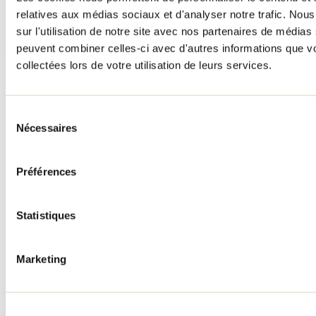
La région du Lac Maskinongé, destination prisée des motoneigistes
au Québec, a de nombreux atouts à partager. Elle t'invite à explorer
relatives aux médias sociaux et d'analyser notre trafic. No
la nature et les grands espaces, tout en t'offrant une expérience
sur l'utilisation de notre site avec nos partenaires de médias 
hivernale chaleureuse et réconfortante.
peuvent combiner celles-ci avec d'autres informations que vo
collectées lors de votre utilisation de leurs services.
Consulter tous les articles
Besoin d'information?
1 800 363-2788
Sélection
Nécessaires
du
Menu pied de page
consentement
Préférences
Accueil de groupe
Séjour d'affaires
Lieux événementiels
Offre aux voyageurs étrangers
Statistiques
À propos
Partenaires
Médias
Marketing
Concours
Renseignements utiles
Cartes et brochures
Zone entreprises