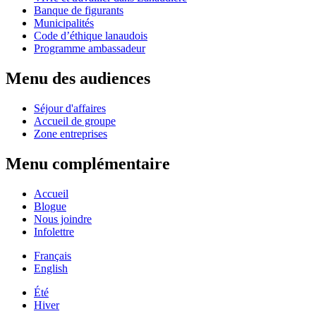
Banque de figurants
Municipalités
Code d’éthique lanaudois
Programme ambassadeur
Menu des audiences
Séjour d'affaires
Accueil de groupe
Zone entreprises
Menu complémentaire
Accueil
Blogue
Nous joindre
Infolettre
Français
English
Été
Hiver