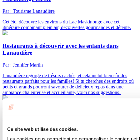
Par : Tourisme Lanaudière
Cet été, découvre les environs du Lac Maskinongé avec cet
itinéraire combinant plein air, découvertes gourmandes et détente.
Restaurants à découvrir avec les enfants dans
Lanaudière
Par : Jennifer Martin
Lanaudière regorge de trésors cachés, et cela inclut bien sûr des
restaurants parfaits pour les familles! Si tu cherches des endroits où
petits et grands pourront savourer de délicieux repas dans une
ambiance chaleureuse et accueillante, voici nos suggestions!
Lac Maskinongé et ses environs : le parfait itinéraire
pour explorer la région cet hiver
Ce site web utilise des cookies.
Par : Jennifer Martin
Les cookies nous permettent de personnaliser le contenu et le