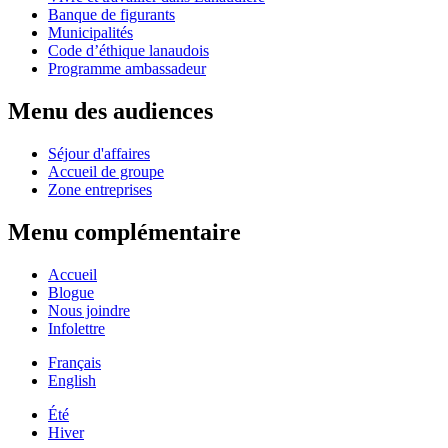
Banque de figurants
Municipalités
Code d’éthique lanaudois
Programme ambassadeur
Menu des audiences
Séjour d'affaires
Accueil de groupe
Zone entreprises
Menu complémentaire
Accueil
Blogue
Nous joindre
Infolettre
Français
English
Été
Hiver