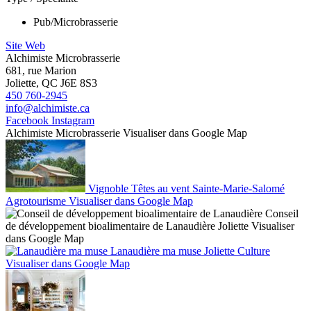
Pub/Microbrasserie
Site Web
Alchimiste Microbrasserie
681, rue Marion
Joliette, QC J6E 8S3
450 760-2945
info@alchimiste.ca
Facebook
Instagram
Alchimiste Microbrasserie
Visualiser dans Google Map
Vignoble Têtes au vent
Sainte-Marie-Salomé
Agrotourisme
Visualiser dans Google Map
Conseil
de développement bioalimentaire de Lanaudière
Joliette
Visualiser
dans Google Map
Lanaudière ma muse
Joliette
Culture
Visualiser dans Google Map