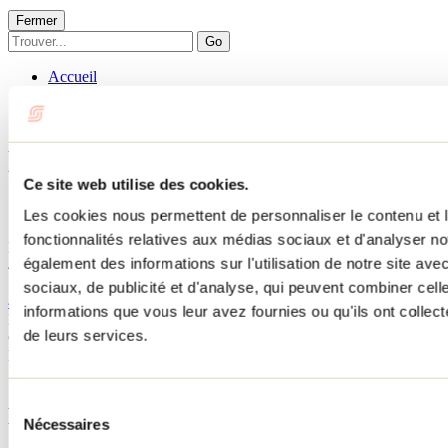
Fermer
Go
Accueil
Municipalités
Municipalité de Sainte-Geneviève-de-Berthier
Municipalité de Sainte-
Ce site web utilise des cookies.
Geneviève-de-Berthier
Les cookies nous permettent de personnaliser le contenu et l
fonctionnalités relatives aux médias sociaux et d'analyser no
Municipalité de Sainte-Geneviève-de-Berthier
également des informations sur l'utilisation de notre site av
400, rang de la Rivière Bayonne Sud
Sainte-Geneviève-De-Berthier, QC J0K 1A0
sociaux, de publicité et d'analyse, qui peuvent combiner cell
450 836-4333
informations que vous leur avez fournies ou qu'ils ont collecté
Municipalité de Sainte-Geneviève-de-Berthier
Visualiser dans
de leurs services.
Google Map
Besoin d'information?
1 800 363-2788
Sélection
Menu pied de page
Nécessaires
du