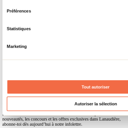
consentement
Accueil de groupe
Séjour d'affaires
Préférences
Lieux événementiels
Offre aux voyageurs étrangers
À propos
Partenaires
Statistiques
Médias
Concours
Renseignements utiles
Marketing
Cartes et brochures
Zone entreprises
Offres d'emplois
Vivre et travailler dans Lanaudière
Banque de figurants
Municipalités
Code d’éthique lanaudois
Tout autoriser
Programme ambassadeur
Infolettre
Autoriser la sélection
Pour découvrir des idées d’activités et connaître en primeur les
nouveautés, les concours et les offres exclusives dans Lanaudière,
abonne-toi dès aujourd’hui à notre infolettre.