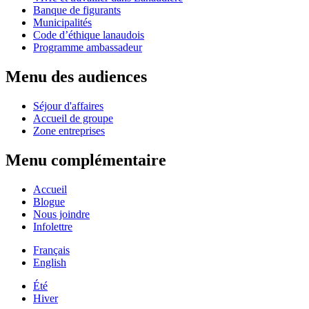
Banque de figurants
Municipalités
Code d’éthique lanaudois
Programme ambassadeur
Menu des audiences
Séjour d'affaires
Accueil de groupe
Zone entreprises
Menu complémentaire
Accueil
Blogue
Nous joindre
Infolettre
Français
English
Été
Hiver