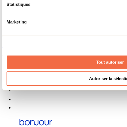
Programme ambassadeur
Statistiques
Infolettre
Marketing
Pour découvrir des idées d’activités et connaître en primeur les
nouveautés, les concours et les offres exclusives dans Lanaudière,
abonne-toi dès aujourd’hui à notre infolettre.
S'abonner
Menu des réseaux sociaux
Tout autoriser
Autoriser la sélect