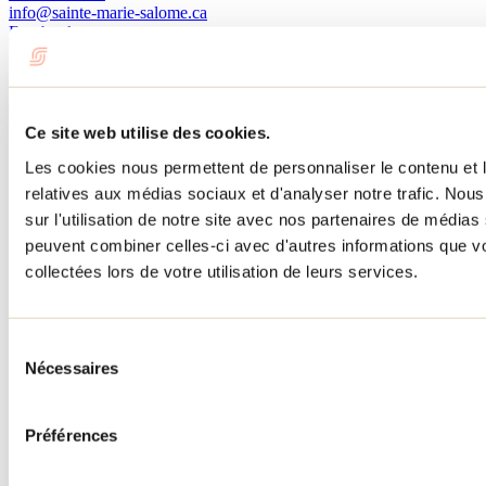
info@sainte-marie-salome.ca
Facebook
Besoin d'information?
1 800 363-2788
Menu pied de page
Ce site web utilise des cookies.
Accueil de groupe
Les cookies nous permettent de personnaliser le contenu et le
Séjour d'affaires
relatives aux médias sociaux et d'analyser notre trafic. No
Lieux événementiels
sur l'utilisation de notre site avec nos partenaires de médias 
Offre aux voyageurs étrangers
À propos
peuvent combiner celles-ci avec d'autres informations que vo
Partenaires
collectées lors de votre utilisation de leurs services.
Médias
Concours
Renseignements utiles
Sélection
Cartes et brochures
Nécessaires
du
Zone entreprises
Offres d'emplois
consentement
Vivre et travailler dans Lanaudière
Banque de figurants
Préférences
Municipalités
Code d’éthique lanaudois