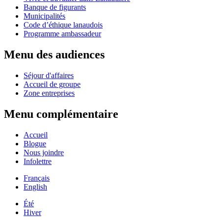
Banque de figurants
Municipalités
Code d’éthique lanaudois
Programme ambassadeur
Menu des audiences
Séjour d'affaires
Accueil de groupe
Zone entreprises
Menu complémentaire
Accueil
Blogue
Nous joindre
Infolettre
Français
English
Été
Hiver