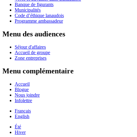
Banque de figurants
Municipalités
Code d’éthique lanaudois
Programme ambassadeur
Menu des audiences
Séjour d'affaires
Accueil de groupe
Zone entreprises
Menu complémentaire
Accueil
Blogue
Nous joindre
Infolettre
Français
English
Été
Hiver