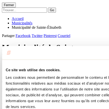
Fermer
Go
Accueil
Municipalités
Municipalité de Sainte-Élisabeth
Partager
Facebook
Twitter
Pinterest
Courriel
Municipalité de Sainte-
Élisabeth
Sainte-Élisabeth
Ce site web utilise des cookies.
Au XIXe siècle, Sainte-Élisabeth, village agricole, était une
Les cookies nous permettent de personnaliser le contenu et l
agglomération industrielle importante. Jadis, il portait le nom de
fonctionnalités relatives aux médias sociaux et d'analyser no
Sainte-Élisabeth-de-Bayonne, tant la rivière Bayonne comptait dans
également des informations sur l'utilisation de notre site av
le développement de ce secteur.
sociaux, de publicité et d'analyse, qui peuvent combiner cell
Municipalité de Sainte-Élisabeth
informations que vous leur avez fournies ou qu'ils ont collecté
2195, rue Principale
de leurs services.
Sainte-Élisabeth, QC J0K 2J0