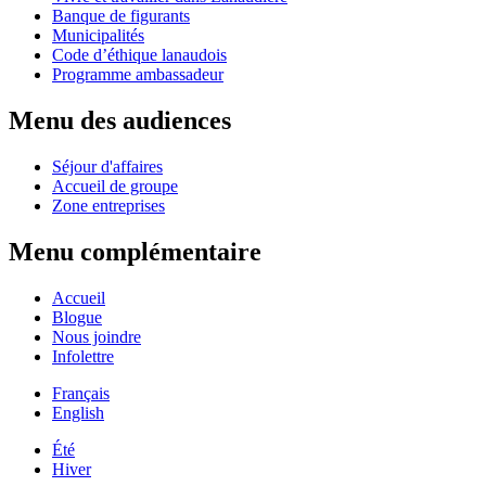
Banque de figurants
Municipalités
Code d’éthique lanaudois
Programme ambassadeur
Menu des audiences
Séjour d'affaires
Accueil de groupe
Zone entreprises
Menu complémentaire
Accueil
Blogue
Nous joindre
Infolettre
Français
English
Été
Hiver