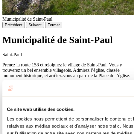
Municipalité de Saint-Paul
Précédent
Suivant
Fermer
Municipalité de Saint-Paul
Saint-Paul
Prenez la route 158 et rejoignez le village de Saint-Paul. Vous y
trouverez un bel ensemble villageois. Admirez l’église, classée
monument historique, et arrêtez-vous au parc de la Place de l’église.
Pour assister aux spectacles Les Mardis d'août, présentés
gratuitement, nous vous invitons au parc Amyot à compter de 19 h
30, tous les mardis du mois d'août.
Site Web
Ce site web utilise des cookies.
Municipalité de Saint-Paul
10, chemin Delangis
Les cookies nous permettent de personnaliser le contenu et le
Saint-Paul, QC J0K 3E0
relatives aux médias sociaux et d'analyser notre trafic. No
450 759-4040
sur l'utilisation de notre site avec nos partenaires de médias 