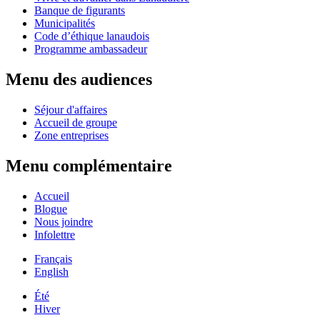
Banque de figurants
Municipalités
Code d’éthique lanaudois
Programme ambassadeur
Menu des audiences
Séjour d'affaires
Accueil de groupe
Zone entreprises
Menu complémentaire
Accueil
Blogue
Nous joindre
Infolettre
Français
English
Été
Hiver