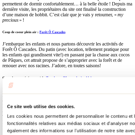
permettent de dormir confortablement… à la belle étoile ! Depuis ma
dernière visite, les propriétaires du site ont finalisé la construction
d’une maison de hobbit. C’est clair que je vais y retourner, «
my
precious
» !
Coup de coeur plein air :
Forêt Ô Cascades
J’embarque les enfants et nous partons
découvrir les activités de
Forêt Ô Cascades. Du patin (avec location, tellement pratique pour
les enfants qui grandissent vite!)
en passant par la chasse au
x
cocos
de Pâques, cet attrait propose de
s’approprier
avec la forêt
et de
renouer avec nos racines. J’adore, en toutes saisons!
Coup de coeur événementiel :
Terrebonne/Mascouche à table!
Enfin! Un rassemblement de chefs lanaudois.
J’adore
l’effervescence que propose cet événement
, à travers l’esprit
créatif
culinaire de notre région. Un
événement parfait
pour mettre de
l’avant le plaisir simple et satisfaisant de bien manger en bonne
Ce site web utilise des cookies.
compagnie. De plus, les menus proposés sont abordables et
variés.
Les cookies nous permettent de personnaliser le contenu et l
Toutes les excuses sont bonnes pour sortir de la grisaille de la fin de
l’hiver
et
s
’orienter vers
l’accueil chaleureux de nos restaurateurs
fonctionnalités relatives aux médias sociaux et d'analyser no
locaux.
également des informations sur l'utilisation de notre site av