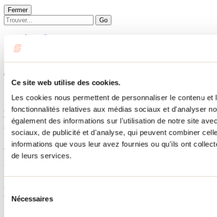
Fermer
Go
Accueil
Hébergement
TORO MICRO CLIMA
TORO MICRO CLIMA
Ce site web utilise des cookies.
Les cookies nous permettent de personnaliser le contenu et l
Saint-Michel-des-Saints
fonctionnalités relatives aux médias sociaux et d'analyser no
Chalets
TORO MICRO CLIMA
également des informations sur l'utilisation de notre site av
6-381 chemin de la Place-des-Cèdres
sociaux, de publicité et d'analyse, qui peuvent combiner cell
Saint-Michel-des-Saints, QC J0K3B0
informations que vous leur avez fournies ou qu'ils ont collecté
514 261-3599
No d'enregistrement
307467
de leurs services.
Besoin d'information?
1 800 363-2788
Sélection
Menu pied de page
Nécessaires
du
consentement
Accueil de groupe