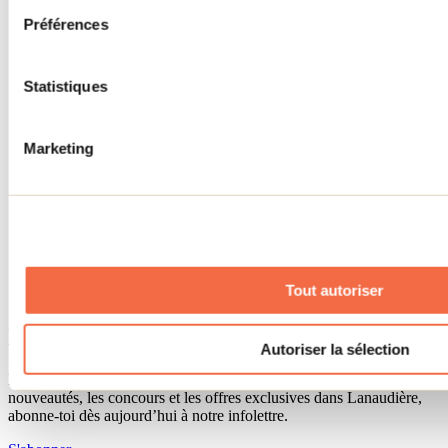
Séjour d'affaires
Préférences
Lieux événementiels
Offre aux voyageurs étrangers
À propos
Partenaires
Statistiques
Médias
Concours
Renseignements utiles
Marketing
Cartes et brochures
Zone entreprises
Offres d'emplois
Vivre et travailler dans Lanaudière
Banque de figurants
Municipalités
Code d’éthique lanaudois
Tout autoriser
Programme ambassadeur
Infolettre
Autoriser la sélection
Pour découvrir des idées d’activités et connaître en primeur les
nouveautés, les concours et les offres exclusives dans Lanaudière,
abonne-toi dès aujourd’hui à notre infolettre.