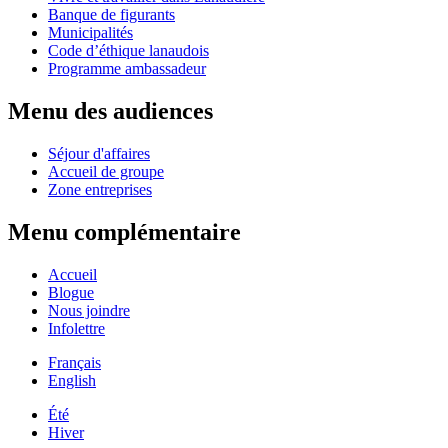
Banque de figurants
Municipalités
Code d’éthique lanaudois
Programme ambassadeur
Menu des audiences
Séjour d'affaires
Accueil de groupe
Zone entreprises
Menu complémentaire
Accueil
Blogue
Nous joindre
Infolettre
Français
English
Été
Hiver