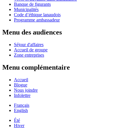
Banque de figurants
Municipalités
Code d’éthique lanaudois
Programme ambassadeur
Menu des audiences
Séjour d'affaires
Accueil de groupe
Zone entreprises
Menu complémentaire
Accueil
Blogue
Nous joindre
Infolettre
Français
English
Été
Hiver