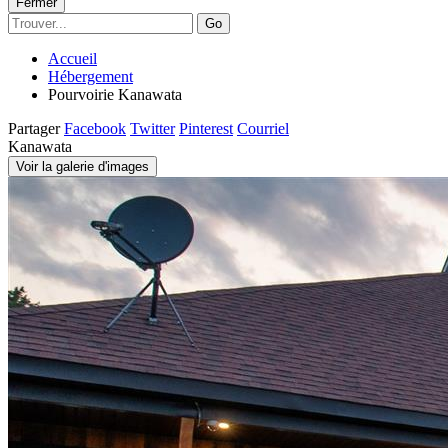
Fermer
Go
Accueil
Hébergement
Pourvoirie Kanawata
Partager
Facebook
Twitter
Pinterest
Courriel
Kanawata
Voir la galerie d'images