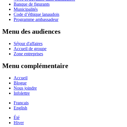
Banque de figurants
Municipalités
Code d’éthique lanaudois
Programme ambassadeur
Menu des audiences
Séjour d'affaires
Accueil de groupe
Zone entreprises
Menu complémentaire
Accueil
Blogue
Nous joindre
Infolettre
Français
English
Été
Hiver