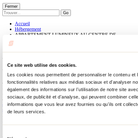
Fermer
Go
Accueil
Hébergement
APPARTEMENT LUMINEUX AU CENTRE DE
JOLIETTE
APPARTEMENT LUMINEUX
AU CENTRE DE JOLIETTE
Ce site web utilise des cookies.
Les cookies nous permettent de personnaliser le contenu et l
Joliette
fonctionnalités relatives aux médias sociaux et d'analyser no
APPARTEMENT LUMINEUX AU CENTRE DE JOLIETTE
également des informations sur l'utilisation de notre site av
383 rue Saint-Viateur
sociaux, de publicité et d'analyse, qui peuvent combiner cell
Joliette, QC J6E 3A9
450 916-7827
informations que vous leur avez fournies ou qu'ils ont collecté
catalina.quintero.gomez@gmail.com
de leurs services.
No d'enregistrement
321196
Besoin d'information?
1 800 363-2788
Sélection