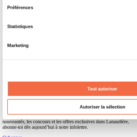
Séjour d'affaires
Préférences
Lieux événementiels
Offre aux voyageurs étrangers
À propos
Partenaires
Statistiques
Médias
Concours
Renseignements utiles
Marketing
Cartes et brochures
Zone entreprises
Offres d'emplois
Vivre et travailler dans Lanaudière
Banque de figurants
Municipalités
Code d’éthique lanaudois
Tout autoriser
Programme ambassadeur
Infolettre
Autoriser la sélection
Pour découvrir des idées d’activités et connaître en primeur les
nouveautés, les concours et les offres exclusives dans Lanaudière,
abonne-toi dès aujourd’hui à notre infolettre.