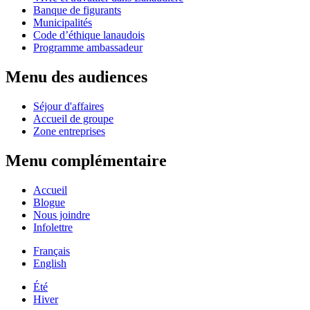
Banque de figurants
Municipalités
Code d’éthique lanaudois
Programme ambassadeur
Menu des audiences
Séjour d'affaires
Accueil de groupe
Zone entreprises
Menu complémentaire
Accueil
Blogue
Nous joindre
Infolettre
Français
English
Été
Hiver