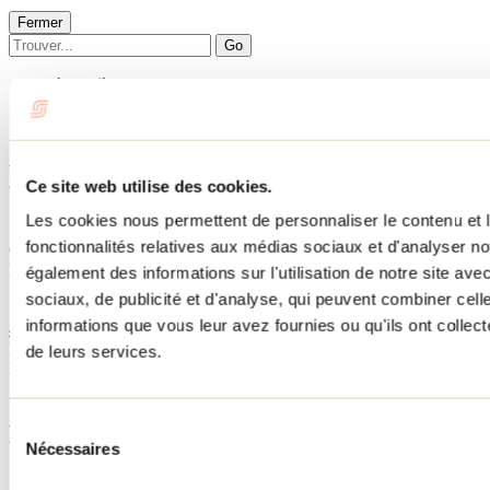
Fermer
Go
Accueil
Hébergement
Les Tipis du Sommet
Les Tipis du Sommet
Ce site web utilise des cookies.
Les cookies nous permettent de personnaliser le contenu et l
Saint-Félix-de-Valois
fonctionnalités relatives aux médias sociaux et d'analyser no
Camping
Les Tipis du Sommet
également des informations sur l'utilisation de notre site av
1560 Rue De La Petite-Forge
sociaux, de publicité et d'analyse, qui peuvent combiner cell
Saint-Félix-de-Valois, QC J0K2M0
informations que vous leur avez fournies ou qu'ils ont collecté
450 889-8810
No d'enregistrement
627527
de leurs services.
Besoin d'information?
1 800 363-2788
Sélection
Menu pied de page
Nécessaires
du
consentement
Accueil de groupe