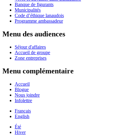
Banque de figurants
Municipalités
Code d’éthique lanaudois
Programme ambassadeur
Menu des audiences
Séjour d'affaires
Accueil de groupe
Zone entreprises
Menu complémentaire
Accueil
Blogue
Nous joindre
Infolettre
Français
English
Été
Hiver