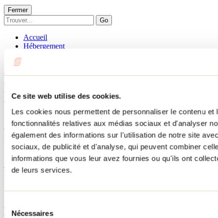
Fermer
Go
Accueil
Hébergement
LES ÉCURIES DU CHEVAL DE PROUE
LES ÉCURIES DU CHEVAL
DE PROUE
Ce site web utilise des cookies.
Les cookies nous permettent de personnaliser le contenu et l
Saint-Michel-des-Saints
fonctionnalités relatives aux médias sociaux et d'analyser no
Chalets
également des informations sur l'utilisation de notre site av
LES ÉCURIES DU CHEVAL DE PROUE
sociaux, de publicité et d'analyse, qui peuvent combiner cell
57 chemin Germain
Saint-Michel-des-Saints, QC J0K3B0
informations que vous leur avez fournies ou qu'ils ont collecté
514 591-2133
de leurs services.
No d'enregistrement
294084
Besoin d'information?
1 800 363-2788
Sélection
Menu pied de page
Nécessaires
du