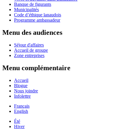
Banque de figurants
Municipalités
Code d’éthique lanaudois
Programme ambassadeur
Menu des audiences
Séjour d'affaires
Accueil de groupe
Zone entreprises
Menu complémentaire
Accueil
Blogue
Nous joindre
Infolettre
Français
English
Été
Hiver