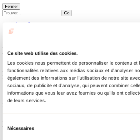
Fermer
Go
Accueil
Hébergement
L'ÉDEN
L'ÉDEN
Ce site web utilise des cookies.
Les cookies nous permettent de personnaliser le contenu et l
Saint-Côme
fonctionnalités relatives aux médias sociaux et d'analyser no
Chalets
L'ÉDEN
également des informations sur l'utilisation de notre site av
10 rue de l'Éden
sociaux, de publicité et d'analyse, qui peuvent combiner cell
Saint-Côme, QC J0K2B0
informations que vous leur avez fournies ou qu'ils ont collecté
5147722886
No d'enregistrement
307139
de leurs services.
Besoin d'information?
1 800 363-2788
Sélection
Menu pied de page
Nécessaires
du
consentement
Accueil de groupe