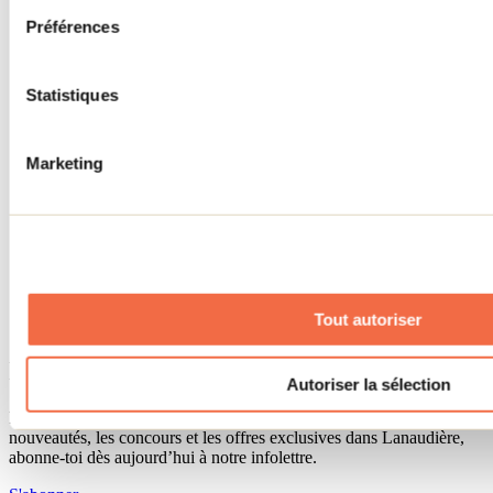
Séjour d'affaires
Préférences
Lieux événementiels
Offre aux voyageurs étrangers
À propos
Partenaires
Statistiques
Médias
Concours
Renseignements utiles
Marketing
Cartes et brochures
Zone entreprises
Offres d'emplois
Vivre et travailler dans Lanaudière
Banque de figurants
Municipalités
Code d’éthique lanaudois
Tout autoriser
Programme ambassadeur
Infolettre
Autoriser la sélection
Pour découvrir des idées d’activités et connaître en primeur les
nouveautés, les concours et les offres exclusives dans Lanaudière,
abonne-toi dès aujourd’hui à notre infolettre.