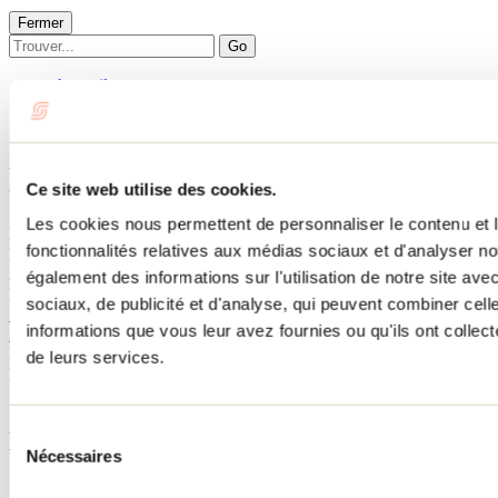
Fermer
Go
Accueil
Hébergement
LE URBAIN
LE URBAIN
Ce site web utilise des cookies.
Les cookies nous permettent de personnaliser le contenu et l
Notre-Dame-de-la-Merci
fonctionnalités relatives aux médias sociaux et d'analyser no
LE URBAIN
2007 chemin des Roselins
également des informations sur l'utilisation de notre site av
Notre-Dame-de-la-Merci, QC J0T2A0
sociaux, de publicité et d'analyse, qui peuvent combiner cell
514 776-7688
informations que vous leur avez fournies ou qu'ils ont collecté
info@le-urbain.ca
No d'enregistrement
297928
de leurs services.
Besoin d'information?
1 800 363-2788
Sélection
Menu pied de page
Nécessaires
du
consentement
Accueil de groupe