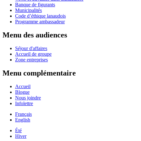
Banque de figurants
Municipalités
Code d’éthique lanaudois
Programme ambassadeur
Menu des audiences
Séjour d'affaires
Accueil de groupe
Zone entreprises
Menu complémentaire
Accueil
Blogue
Nous joindre
Infolettre
Français
English
Été
Hiver