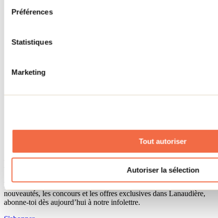
Séjour d'affaires
Préférences
Lieux événementiels
Offre aux voyageurs étrangers
À propos
Partenaires
Statistiques
Médias
Concours
Renseignements utiles
Marketing
Cartes et brochures
Zone entreprises
Offres d'emplois
Vivre et travailler dans Lanaudière
Banque de figurants
Municipalités
Code d’éthique lanaudois
Tout autoriser
Programme ambassadeur
Infolettre
Autoriser la sélection
Pour découvrir des idées d’activités et connaître en primeur les
nouveautés, les concours et les offres exclusives dans Lanaudière,
abonne-toi dès aujourd’hui à notre infolettre.