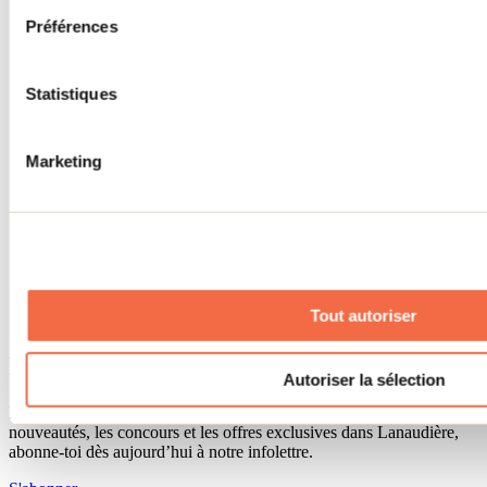
Séjour d'affaires
Préférences
Lieux événementiels
Offre aux voyageurs étrangers
À propos
Partenaires
Statistiques
Médias
Concours
Renseignements utiles
Marketing
Cartes et brochures
Zone entreprises
Offres d'emplois
Vivre et travailler dans Lanaudière
Banque de figurants
Municipalités
Code d’éthique lanaudois
Tout autoriser
Programme ambassadeur
Infolettre
Autoriser la sélection
Pour découvrir des idées d’activités et connaître en primeur les
nouveautés, les concours et les offres exclusives dans Lanaudière,
abonne-toi dès aujourd’hui à notre infolettre.