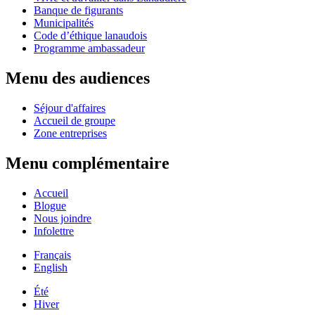
Banque de figurants
Municipalités
Code d’éthique lanaudois
Programme ambassadeur
Menu des audiences
Séjour d'affaires
Accueil de groupe
Zone entreprises
Menu complémentaire
Accueil
Blogue
Nous joindre
Infolettre
Français
English
Été
Hiver