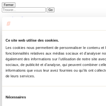
Fermer
Go
Accueil
Hébergement
LE ST-CHARLES
LE ST-CHARLES
Ce site web utilise des cookies.
Les cookies nous permettent de personnaliser le contenu et l
Mandeville
fonctionnalités relatives aux médias sociaux et d'analyser no
Chalets
LE ST-CHARLES
également des informations sur l'utilisation de notre site av
140 rue Bouvier
sociaux, de publicité et d'analyse, qui peuvent combiner cell
Mandeville, QC J0K1L0
informations que vous leur avez fournies ou qu'ils ont collecté
514 968-8409
No d'enregistrement
302860
de leurs services.
Besoin d'information?
1 800 363-2788
Sélection
Menu pied de page
Nécessaires
du
consentement
Accueil de groupe