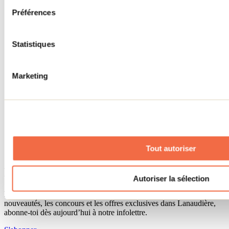
Séjour d'affaires
Préférences
Lieux événementiels
Offre aux voyageurs étrangers
À propos
Partenaires
Statistiques
Médias
Concours
Renseignements utiles
Marketing
Cartes et brochures
Zone entreprises
Offres d'emplois
Vivre et travailler dans Lanaudière
Banque de figurants
Municipalités
Code d’éthique lanaudois
Tout autoriser
Programme ambassadeur
Infolettre
Autoriser la sélection
Pour découvrir des idées d’activités et connaître en primeur les
nouveautés, les concours et les offres exclusives dans Lanaudière,
abonne-toi dès aujourd’hui à notre infolettre.