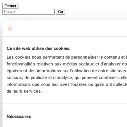
Fermer
Go
Accueil
Hébergement
SOUS-BOIS
SOUS-BOIS
Ce site web utilise des cookies.
Les cookies nous permettent de personnaliser le contenu et l
Saint-Donat
fonctionnalités relatives aux médias sociaux et d'analyser no
Chalets
SOUS-BOIS
également des informations sur l'utilisation de notre site av
51 chemin du Mont-La Réserve
sociaux, de publicité et d'analyse, qui peuvent combiner cell
Saint-Donat, QC J0T2C0
informations que vous leur avez fournies ou qu'ils ont collecté
514 213-3821
No d'enregistrement
299749
de leurs services.
Besoin d'information?
1 800 363-2788
Sélection
Menu pied de page
Nécessaires
du
consentement
Accueil de groupe