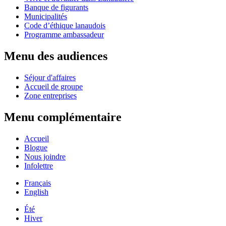
Banque de figurants
Municipalités
Code d’éthique lanaudois
Programme ambassadeur
Menu des audiences
Séjour d'affaires
Accueil de groupe
Zone entreprises
Menu complémentaire
Accueil
Blogue
Nous joindre
Infolettre
Français
English
Été
Hiver