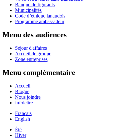
Banque de figurants
Municipalités
Code d’éthique lanaudois
Programme ambassadeur
Menu des audiences
Séjour d'affaires
Accueil de groupe
Zone entreprises
Menu complémentaire
Accueil
Blogue
Nous joindre
Infolettre
Français
English
Été
Hiver