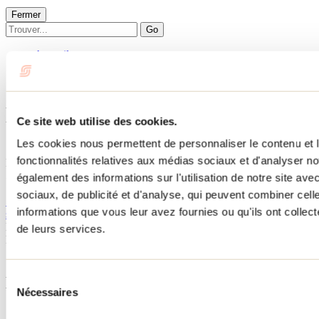
Fermer
Go
Accueil
Hébergement
LE SKOV CHALETS
LE SKOV CHALETS
Ce site web utilise des cookies.
Les cookies nous permettent de personnaliser le contenu et l
Saint-Côme
fonctionnalités relatives aux médias sociaux et d'analyser no
LE SKOV CHALETS
50 rue des Cougars
également des informations sur l'utilisation de notre site av
Saint-Côme, QC J0K2B0
sociaux, de publicité et d'analyse, qui peuvent combiner cell
514 839-0100
informations que vous leur avez fournies ou qu'ils ont collecté
skovchalets@gmail.com
No d'enregistrement
319750
de leurs services.
Besoin d'information?
1 800 363-2788
Sélection
Menu pied de page
Nécessaires
du
consentement
Accueil de groupe