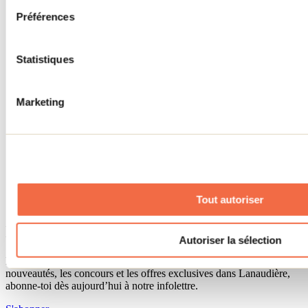
Séjour d'affaires
Préférences
Lieux événementiels
Offre aux voyageurs étrangers
À propos
Partenaires
Statistiques
Médias
Concours
Renseignements utiles
Marketing
Cartes et brochures
Zone entreprises
Offres d'emplois
Vivre et travailler dans Lanaudière
Banque de figurants
Municipalités
Code d’éthique lanaudois
Tout autoriser
Programme ambassadeur
Infolettre
Autoriser la sélection
Pour découvrir des idées d’activités et connaître en primeur les
nouveautés, les concours et les offres exclusives dans Lanaudière,
abonne-toi dès aujourd’hui à notre infolettre.