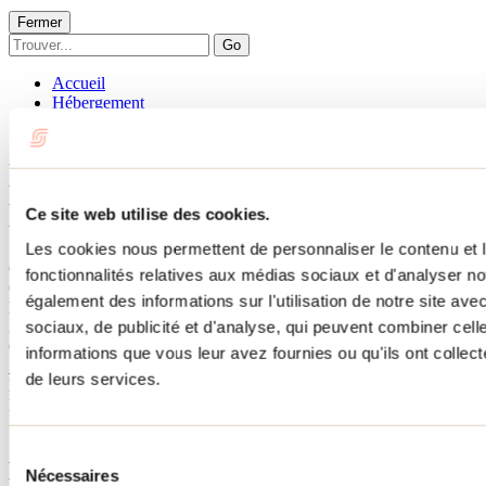
Fermer
Go
Accueil
Hébergement
LE SANCTUAIRE DE L'ARTISAN
LE SANCTUAIRE DE
L'ARTISAN
Ce site web utilise des cookies.
Les cookies nous permettent de personnaliser le contenu et l
Chertsey
fonctionnalités relatives aux médias sociaux et d'analyser no
Chalets
également des informations sur l'utilisation de notre site av
LE SANCTUAIRE DE L'ARTISAN
sociaux, de publicité et d'analyse, qui peuvent combiner cell
320 rue des Cygnes
Chertsey, QC J0K3K0
informations que vous leur avez fournies ou qu'ils ont collecté
514 571-8232
de leurs services.
No d'enregistrement
300554
Besoin d'information?
1 800 363-2788
Sélection
Menu pied de page
Nécessaires
du