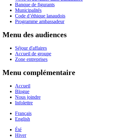
Banque de figurants
Municipalités
Code d’éthique lanaudois
Programme ambassadeur
Menu des audiences
Séjour d'affaires
Accueil de groupe
Zone entreprises
Menu complémentaire
Accueil
Blogue
Nous joindre
Infolettre
Français
English
Été
Hiver