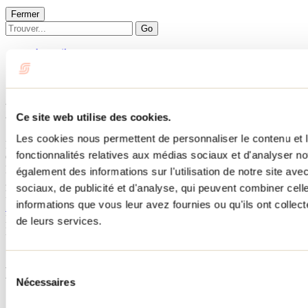
Fermer
Go
Accueil
Hébergement
LE RUSTIQUE
LE RUSTIQUE
Ce site web utilise des cookies.
Les cookies nous permettent de personnaliser le contenu et l
Mandeville
fonctionnalités relatives aux médias sociaux et d'analyser no
Chalets
LE RUSTIQUE
également des informations sur l'utilisation de notre site av
2 rue du Bélier
sociaux, de publicité et d'analyse, qui peuvent combiner cell
Mandeville, QC J0K1L0
informations que vous leur avez fournies ou qu'ils ont collecté
514 929-9000
No d'enregistrement
296946
de leurs services.
Besoin d'information?
1 800 363-2788
Sélection
Menu pied de page
Nécessaires
du
consentement
Accueil de groupe