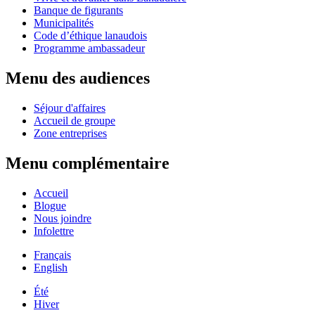
Banque de figurants
Municipalités
Code d’éthique lanaudois
Programme ambassadeur
Menu des audiences
Séjour d'affaires
Accueil de groupe
Zone entreprises
Menu complémentaire
Accueil
Blogue
Nous joindre
Infolettre
Français
English
Été
Hiver