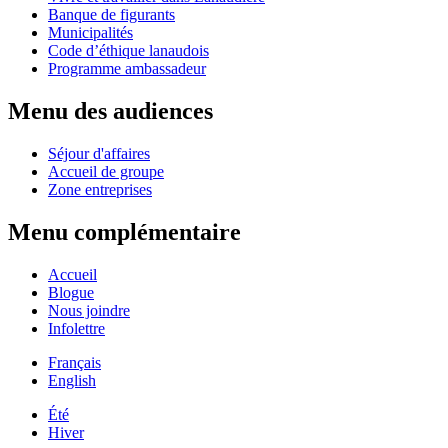
Banque de figurants
Municipalités
Code d’éthique lanaudois
Programme ambassadeur
Menu des audiences
Séjour d'affaires
Accueil de groupe
Zone entreprises
Menu complémentaire
Accueil
Blogue
Nous joindre
Infolettre
Français
English
Été
Hiver