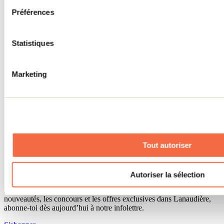
Séjour d'affaires
Préférences
Lieux événementiels
Offre aux voyageurs étrangers
À propos
Partenaires
Statistiques
Médias
Concours
Renseignements utiles
Marketing
Cartes et brochures
Zone entreprises
Offres d'emplois
Vivre et travailler dans Lanaudière
Banque de figurants
Municipalités
Code d’éthique lanaudois
Tout autoriser
Programme ambassadeur
Infolettre
Autoriser la sélection
Pour découvrir des idées d’activités et connaître en primeur les
nouveautés, les concours et les offres exclusives dans Lanaudière,
abonne-toi dès aujourd’hui à notre infolettre.