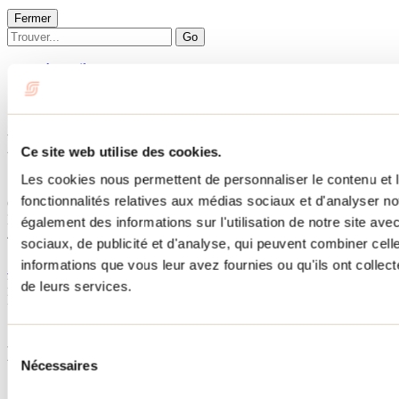
Fermer
Go
Accueil
Hébergement
LE RENDEZ-VOUS
LE RENDEZ-VOUS
Ce site web utilise des cookies.
Les cookies nous permettent de personnaliser le contenu et l
Saint-Donat
fonctionnalités relatives aux médias sociaux et d'analyser no
Chalets
LE RENDEZ-VOUS
également des informations sur l'utilisation de notre site av
42 chemin du Mont-La Réserve
sociaux, de publicité et d'analyse, qui peuvent combiner cell
Saint-Donat, QC J0T2C0
informations que vous leur avez fournies ou qu'ils ont collecté
514 266-7192
No d'enregistrement
300031
de leurs services.
Besoin d'information?
1 800 363-2788
Sélection
Menu pied de page
Nécessaires
du
consentement
Accueil de groupe