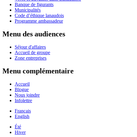
Banque de figurants
Municipalités
Code d’éthique lanaudois
Programme ambassadeur
Menu des audiences
Séjour d'affaires
Accueil de groupe
Zone entreprises
Menu complémentaire
Accueil
Blogue
Nous joindre
Infolettre
Français
English
Été
Hiver