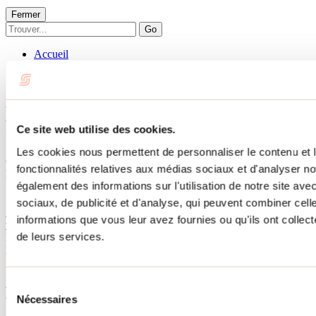
Fermer
Go
Accueil
Hébergement
LE P’TIT URBAIN
LE P’TIT URBAIN
Ce site web utilise des cookies.
Saint-Côme
Les cookies nous permettent de personnaliser le contenu et l
Chalets
fonctionnalités relatives aux médias sociaux et d'analyser no
LE P’TIT URBAIN
également des informations sur l'utilisation de notre site av
11 rue Solange
Saint-Côme, QC J0K2B0
sociaux, de publicité et d'analyse, qui peuvent combiner cell
514 216-8893
informations que vous leur avez fournies ou qu'ils ont collecté
vincentcampag@gmail.com
de leurs services.
No d'enregistrement
308305
Besoin d'information?
1 800 363-2788
Sélection
Menu pied de page
Nécessaires
du