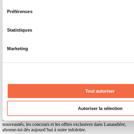
consentement
Accueil de groupe
Séjour d'affaires
Préférences
Lieux événementiels
Offre aux voyageurs étrangers
À propos
Partenaires
Statistiques
Médias
Concours
Renseignements utiles
Marketing
Cartes et brochures
Zone entreprises
Offres d'emplois
Vivre et travailler dans Lanaudière
Banque de figurants
Municipalités
Code d’éthique lanaudois
Tout autoriser
Programme ambassadeur
Infolettre
Autoriser la sélection
Pour découvrir des idées d’activités et connaître en primeur les
nouveautés, les concours et les offres exclusives dans Lanaudière,
abonne-toi dès aujourd’hui à notre infolettre.