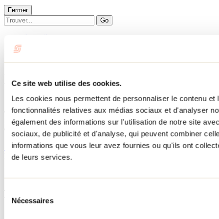
Fermer
Go
Accueil
Hébergement
LE ONNI CABIN
LE ONNI CABIN
Ce site web utilise des cookies.
Les cookies nous permettent de personnaliser le contenu et l
Saint-Côme
fonctionnalités relatives aux médias sociaux et d'analyser no
Chalets
LE ONNI CABIN
également des informations sur l'utilisation de notre site av
67 rue de l'Évasion
sociaux, de publicité et d'analyse, qui peuvent combiner cell
Saint-Côme, QC J0K2B0
informations que vous leur avez fournies ou qu'ils ont collecté
514 266-7192
No d'enregistrement
317271
de leurs services.
Besoin d'information?
1 800 363-2788
Sélection
Menu pied de page
Nécessaires
du
consentement
Accueil de groupe