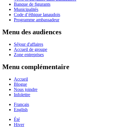
Banque de figurants
Municipalités
Code d’éthique lanaudois
Programme ambassadeur
Menu des audiences
Séjour d'affaires
Accueil de groupe
Zone entreprises
Menu complémentaire
Accueil
Blogue
Nous joindre
Infolettre
Français
English
Été
Hiver