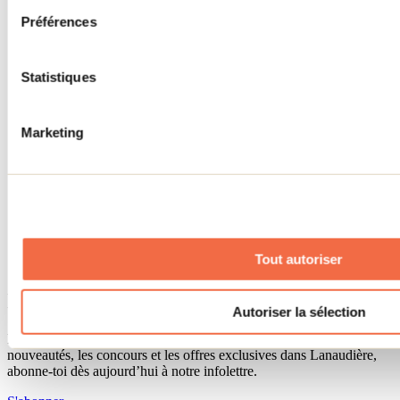
Séjour d'affaires
Préférences
Lieux événementiels
Offre aux voyageurs étrangers
À propos
Partenaires
Statistiques
Médias
Concours
Renseignements utiles
Marketing
Cartes et brochures
Zone entreprises
Offres d'emplois
Vivre et travailler dans Lanaudière
Banque de figurants
Municipalités
Code d’éthique lanaudois
Tout autoriser
Programme ambassadeur
Infolettre
Autoriser la sélection
Pour découvrir des idées d’activités et connaître en primeur les
nouveautés, les concours et les offres exclusives dans Lanaudière,
abonne-toi dès aujourd’hui à notre infolettre.