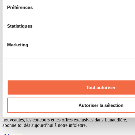
Séjour d'affaires
Préférences
Lieux événementiels
Offre aux voyageurs étrangers
À propos
Partenaires
Statistiques
Médias
Concours
Renseignements utiles
Marketing
Cartes et brochures
Zone entreprises
Offres d'emplois
Vivre et travailler dans Lanaudière
Banque de figurants
Municipalités
Code d’éthique lanaudois
Tout autoriser
Programme ambassadeur
Infolettre
Autoriser la sélection
Pour découvrir des idées d’activités et connaître en primeur les
nouveautés, les concours et les offres exclusives dans Lanaudière,
abonne-toi dès aujourd’hui à notre infolettre.