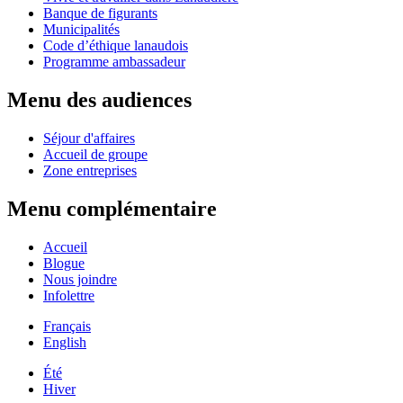
Banque de figurants
Municipalités
Code d’éthique lanaudois
Programme ambassadeur
Menu des audiences
Séjour d'affaires
Accueil de groupe
Zone entreprises
Menu complémentaire
Accueil
Blogue
Nous joindre
Infolettre
Français
English
Été
Hiver