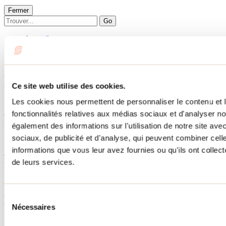
Fermer
Go
Accueil
Hébergement
Le Nordik
Le Nordik
Ce site web utilise des cookies.
Les cookies nous permettent de personnaliser le contenu et l
Mandeville
fonctionnalités relatives aux médias sociaux et d'analyser no
Chalets
Le Nordik
également des informations sur l'utilisation de notre site av
780 chemin du Lac-Deligny Est
sociaux, de publicité et d'analyse, qui peuvent combiner cell
Mandeville, QC J0K1L0
informations que vous leur avez fournies ou qu'ils ont collecté
514 609-9399
No d'enregistrement
304333
de leurs services.
Besoin d'information?
1 800 363-2788
Sélection
Menu pied de page
Nécessaires
du
consentement
Accueil de groupe