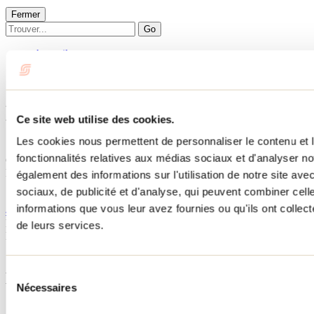
Fermer
Go
Accueil
Hébergement
LE MONTAGNARD
LE MONTAGNARD
Ce site web utilise des cookies.
Les cookies nous permettent de personnaliser le contenu et l
Saint-Michel-des-Saints
fonctionnalités relatives aux médias sociaux et d'analyser no
Chalets
LE MONTAGNARD
également des informations sur l'utilisation de notre site av
151 chemin des Vallons
sociaux, de publicité et d'analyse, qui peuvent combiner cell
Saint-Michel-des-Saints, QC J0K3B0
informations que vous leur avez fournies ou qu'ils ont collecté
450 803-9672
No d'enregistrement
310685
de leurs services.
Besoin d'information?
1 800 363-2788
Sélection
Menu pied de page
Nécessaires
du
consentement
Accueil de groupe