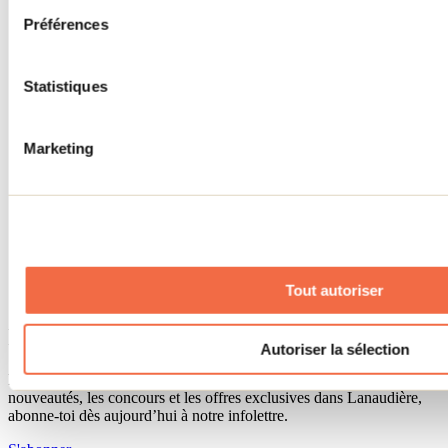
Séjour d'affaires
Préférences
Lieux événementiels
Offre aux voyageurs étrangers
À propos
Partenaires
Statistiques
Médias
Concours
Renseignements utiles
Marketing
Cartes et brochures
Zone entreprises
Offres d'emplois
Vivre et travailler dans Lanaudière
Banque de figurants
Municipalités
Code d’éthique lanaudois
Tout autoriser
Programme ambassadeur
Infolettre
Autoriser la sélection
Pour découvrir des idées d’activités et connaître en primeur les
nouveautés, les concours et les offres exclusives dans Lanaudière,
abonne-toi dès aujourd’hui à notre infolettre.