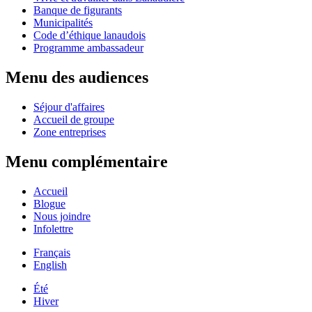
Banque de figurants
Municipalités
Code d’éthique lanaudois
Programme ambassadeur
Menu des audiences
Séjour d'affaires
Accueil de groupe
Zone entreprises
Menu complémentaire
Accueil
Blogue
Nous joindre
Infolettre
Français
English
Été
Hiver