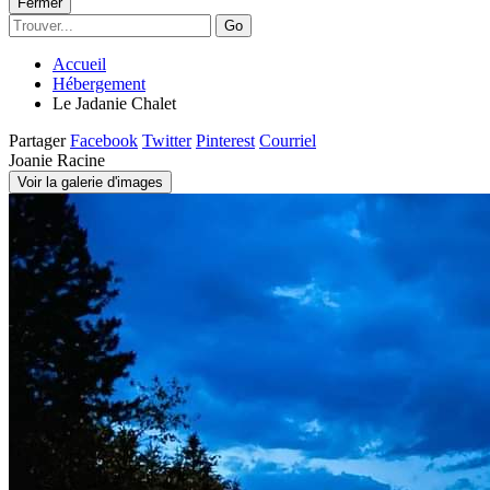
Fermer
Go
Accueil
Hébergement
Le Jadanie Chalet
Partager
Facebook
Twitter
Pinterest
Courriel
Joanie Racine
Voir la galerie d'images