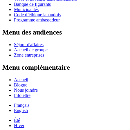
Banque de figurants
Municipalités
Code d’éthique lanaudois
Programme ambassadeur
Menu des audiences
Séjour d'affaires
Accueil de groupe
Zone entreprises
Menu complémentaire
Accueil
Blogue
Nous joindre
Infolettre
Français
English
Été
Hiver