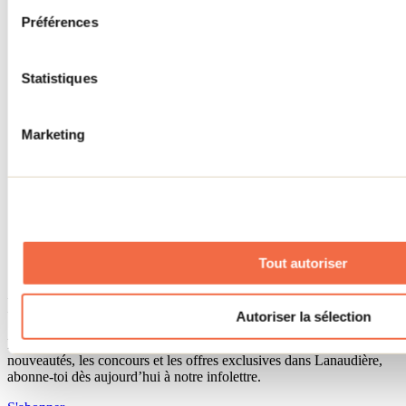
Séjour d'affaires
Préférences
Lieux événementiels
Offre aux voyageurs étrangers
À propos
Partenaires
Statistiques
Médias
Concours
Renseignements utiles
Marketing
Cartes et brochures
Zone entreprises
Offres d'emplois
Vivre et travailler dans Lanaudière
Banque de figurants
Municipalités
Code d’éthique lanaudois
Tout autoriser
Programme ambassadeur
Infolettre
Autoriser la sélection
Pour découvrir des idées d’activités et connaître en primeur les
nouveautés, les concours et les offres exclusives dans Lanaudière,
abonne-toi dès aujourd’hui à notre infolettre.