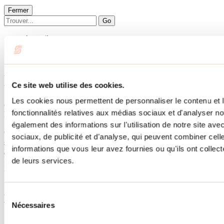
Fermer
Go
Accueil
Hébergement
LE HAVRE GRIS
LE HAVRE GRIS
Ce site web utilise des cookies.
Les cookies nous permettent de personnaliser le contenu et l
Chertsey
fonctionnalités relatives aux médias sociaux et d'analyser no
LE HAVRE GRIS
12 chemin du Quartz
également des informations sur l'utilisation de notre site av
Chertsey, QC J0K1S0
sociaux, de publicité et d'analyse, qui peuvent combiner cell
819 537-7032
informations que vous leur avez fournies ou qu'ils ont collecté
mmlinethiffault@hotmail.com
No d'enregistrement
305200
de leurs services.
Besoin d'information?
1 800 363-2788
Sélection
Menu pied de page
Nécessaires
du
consentement
Accueil de groupe