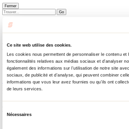
Fermer
Go
Accueil
Hébergement
LE HAVRE DU LAC LAJOIE
LE HAVRE DU LAC LAJOIE
Ce site web utilise des cookies.
Les cookies nous permettent de personnaliser le contenu et l
Sainte-Béatrix
fonctionnalités relatives aux médias sociaux et d'analyser no
LE HAVRE DU LAC LAJOIE
également des informations sur l'utilisation de notre site av
sociaux, de publicité et d'analyse, qui peuvent combiner cell
Sainte-Béatrix, QC
514 231-5121
informations que vous leur avez fournies ou qu'ils ont collecté
No d'enregistrement
310710
de leurs services.
Besoin d'information?
1 800 363-2788
Menu pied de page
Sélection
Nécessaires
du
Accueil de groupe
consentement
Séjour d'affaires