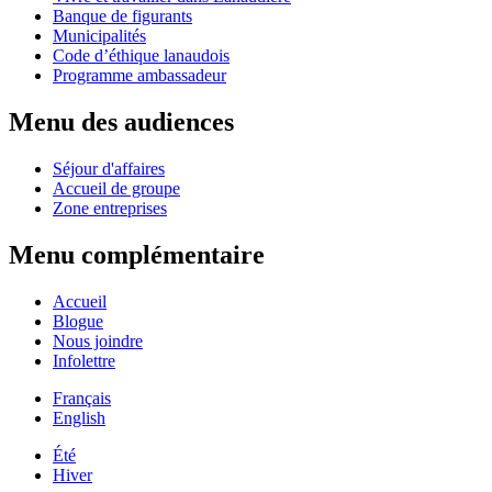
Banque de figurants
Municipalités
Code d’éthique lanaudois
Programme ambassadeur
Menu des audiences
Séjour d'affaires
Accueil de groupe
Zone entreprises
Menu complémentaire
Accueil
Blogue
Nous joindre
Infolettre
Français
English
Été
Hiver