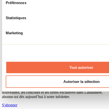
Lieux événementiels
Préférences
Offre aux voyageurs étrangers
À propos
Partenaires
Statistiques
Médias
Concours
Renseignements utiles
Marketing
Cartes et brochures
Zone entreprises
Offres d'emplois
Vivre et travailler dans Lanaudière
Banque de figurants
Municipalités
Code d’éthique lanaudois
Tout autoriser
Programme ambassadeur
Infolettre
Autoriser la sélection
Pour découvrir des idées d’activités et connaître en primeur les
nouveautés, les concours et les offres exclusives dans Lanaudière,
abonne-toi dès aujourd’hui à notre infolettre.
S'abonner