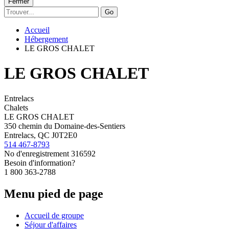
Fermer
Go
Accueil
Hébergement
LE GROS CHALET
LE GROS CHALET
Entrelacs
Chalets
LE GROS CHALET
350 chemin du Domaine-des-Sentiers
Entrelacs, QC J0T2E0
514 467-8793
No d'enregistrement
316592
Besoin d'information?
1 800 363-2788
Menu pied de page
Accueil de groupe
Séjour d'affaires