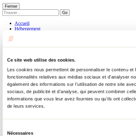
Fermer
Go
Accueil
Hébergement
LE FAISCEAU DES CONSCIENCES
LE FAISCEAU DES
CONSCIENCES
Ce site web utilise des cookies.
Les cookies nous permettent de personnaliser le contenu et l
Saint-Côme
fonctionnalités relatives aux médias sociaux et d'analyser no
Chalets
également des informations sur l'utilisation de notre site av
LE FAISCEAU DES CONSCIENCES
sociaux, de publicité et d'analyse, qui peuvent combiner cell
110 rue du Boisé-Royal
Saint-Côme, QC J0K2B0
informations que vous leur avez fournies ou qu'ils ont collecté
514 757-0209
de leurs services.
No d'enregistrement
311704
Besoin d'information?
1 800 363-2788
Sélection
Menu pied de page
Nécessaires
du