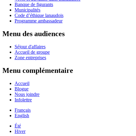
Banque de figurants
Municipalités
Code d’éthique lanaudois
Programme ambassadeur
Menu des audiences
Séjour d'affaires
Accueil de groupe
Zone entreprises
Menu complémentaire
Accueil
Blogue
Nous joindre
Infolettre
Français
English
Été
Hiver