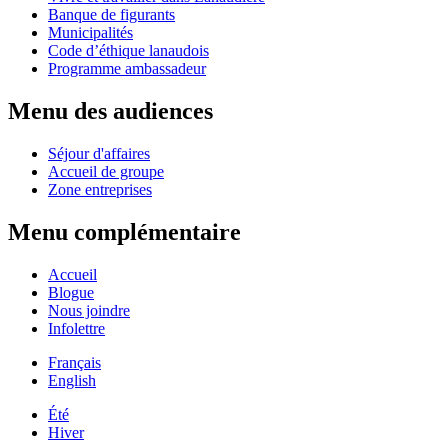
Banque de figurants
Municipalités
Code d’éthique lanaudois
Programme ambassadeur
Menu des audiences
Séjour d'affaires
Accueil de groupe
Zone entreprises
Menu complémentaire
Accueil
Blogue
Nous joindre
Infolettre
Français
English
Été
Hiver