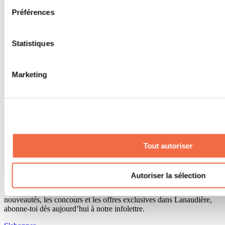
Séjour d'affaires
Préférences
Lieux événementiels
Offre aux voyageurs étrangers
À propos
Partenaires
Statistiques
Médias
Concours
Renseignements utiles
Marketing
Cartes et brochures
Zone entreprises
Offres d'emplois
Vivre et travailler dans Lanaudière
Banque de figurants
Municipalités
Code d’éthique lanaudois
Tout autoriser
Programme ambassadeur
Infolettre
Autoriser la sélection
Pour découvrir des idées d’activités et connaître en primeur les
nouveautés, les concours et les offres exclusives dans Lanaudière,
abonne-toi dès aujourd’hui à notre infolettre.