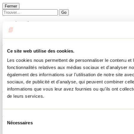
Fermer
Go
Accueil
Hébergement
LE COBALT
LE COBALT
Ce site web utilise des cookies.
Les cookies nous permettent de personnaliser le contenu et l
Saint-Côme
fonctionnalités relatives aux médias sociaux et d'analyser no
Chalets
LE COBALT
également des informations sur l'utilisation de notre site av
140 rue Françoise
sociaux, de publicité et d'analyse, qui peuvent combiner cell
Saint-Côme, QC J0K2B0
informations que vous leur avez fournies ou qu'ils ont collecté
514 243-0114
No d'enregistrement
308296
de leurs services.
Besoin d'information?
1 800 363-2788
Sélection
Menu pied de page
Nécessaires
du
consentement
Accueil de groupe