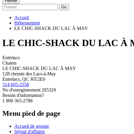
Fermer
Go
Accueil
Hébergement
LE CHIC-SHACK DU LAC À MAY
LE CHIC-SHACK DU LAC À
Entrelacs
Chalets
LE CHIC-SHACK DU LAC À MAY
128 chemin des Lacs-à-May
Entrelacs, QC J0T2E0
514 605-2558
No d'enregistrement
295329
Besoin d'information?
1 800 363-2788
Menu pied de page
Accueil de groupe
Séjour d'affaires