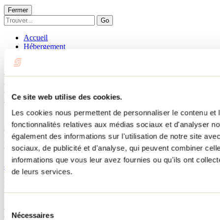
Fermer
Go
Accueil
Hébergement
LE CHALET AU BORD DE L'EAU
LE CHALET AU BORD DE
L'EAU
Ce site web utilise des cookies.
Les cookies nous permettent de personnaliser le contenu et l
Saint-Côme
fonctionnalités relatives aux médias sociaux et d'analyser no
Chalets
également des informations sur l'utilisation de notre site av
LE CHALET AU BORD DE L'EAU
sociaux, de publicité et d'analyse, qui peuvent combiner cell
601 rue Marie
Saint-Côme, QC J0K2B0
informations que vous leur avez fournies ou qu'ils ont collecté
450 540-7911
de leurs services.
No d'enregistrement
297592
Besoin d'information?
1 800 363-2788
Sélection
Menu pied de page
Nécessaires
du