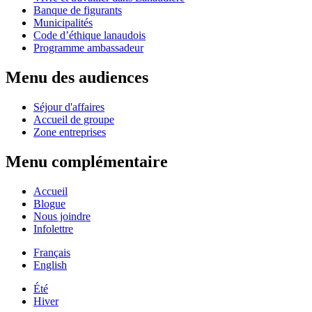
Banque de figurants
Municipalités
Code d’éthique lanaudois
Programme ambassadeur
Menu des audiences
Séjour d'affaires
Accueil de groupe
Zone entreprises
Menu complémentaire
Accueil
Blogue
Nous joindre
Infolettre
Français
English
Été
Hiver