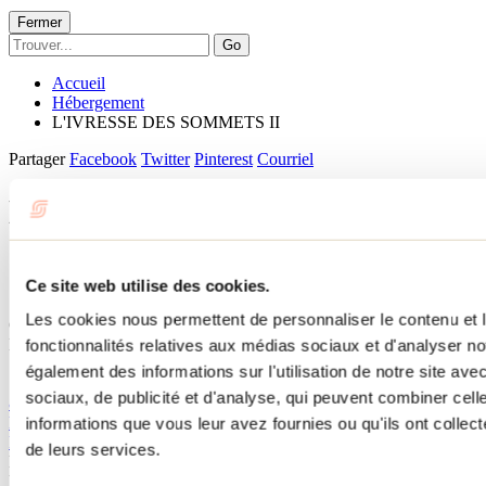
Fermer
Go
Accueil
Hébergement
L'IVRESSE DES SOMMETS II
Partager
Facebook
Twitter
Pinterest
Courriel
L'IVRESSE DES SOMMETS
II
Ce site web utilise des cookies.
Saint-Côme
Les cookies nous permettent de personnaliser le contenu et l
Chalets
L'IVRESSE DES SOMMETS II
fonctionnalités relatives aux médias sociaux et d'analyser no
également des informations sur l'utilisation de notre site av
Saint-Côme, QC J0K
sociaux, de publicité et d'analyse, qui peuvent combiner cell
819 740-6093
livressedessommets@outlook.com
informations que vous leur avez fournies ou qu'ils ont collecté
Réservez!
de leurs services.
No d'enregistrement
297263
L'IVRESSE DES SOMMETS II
Visualiser dans Google Map