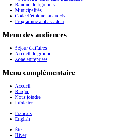
Banque de figurants
Municipalités
Code d’éthique lanaudois
Programme ambassadeur
Menu des audiences
Séjour d'affaires
Accueil de groupe
Zone entreprises
Menu complémentaire
Accueil
Blogue
Nous joindre
Infolettre
Français
English
Été
Hiver