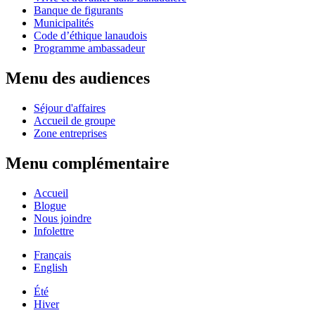
Banque de figurants
Municipalités
Code d’éthique lanaudois
Programme ambassadeur
Menu des audiences
Séjour d'affaires
Accueil de groupe
Zone entreprises
Menu complémentaire
Accueil
Blogue
Nous joindre
Infolettre
Français
English
Été
Hiver