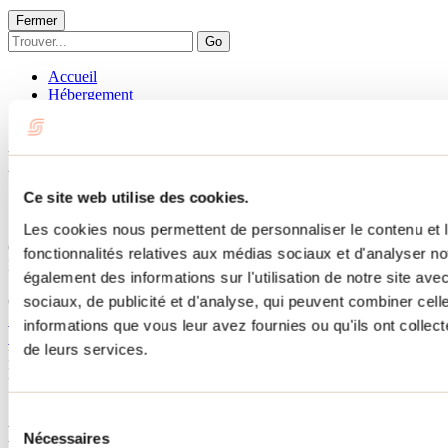
Fermer
Go
Accueil
Hébergement
L'IMPASSE DU LAC - LA CLAIRIÈRE
L'IMPASSE DU LAC - LA
CLAIRIÈRE
Ce site web utilise des cookies.
Les cookies nous permettent de personnaliser le contenu et l
Chertsey
fonctionnalités relatives aux médias sociaux et d'analyser no
L'IMPASSE DU LAC - LA CLAIRIÈRE
également des informations sur l'utilisation de notre site av
785 rue Joffre
sociaux, de publicité et d'analyse, qui peuvent combiner cell
Chertsey, QC J0K3K0
514 298-0101
informations que vous leur avez fournies ou qu'ils ont collecté
785lacmarcel@gmail.com
de leurs services.
No d'enregistrement
304632
Besoin d'information?
1 800 363-2788
Sélection
Menu pied de page
Nécessaires
du