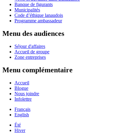
Banque de figurants
Municipalités
Code d’éthique lanaudois
Programme ambassadeur
Menu des audiences
Séjour d'affaires
Accueil de groupe
Zone entreprises
Menu complémentaire
Accueil
Blogue
Nous joindre
Infolettre
Français
English
Été
Hiver