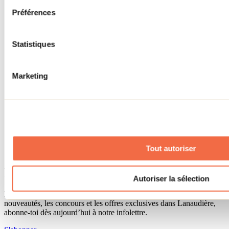
Séjour d'affaires
Préférences
Lieux événementiels
Offre aux voyageurs étrangers
À propos
Partenaires
Statistiques
Médias
Concours
Renseignements utiles
Marketing
Cartes et brochures
Zone entreprises
Offres d'emplois
Vivre et travailler dans Lanaudière
Banque de figurants
Municipalités
Code d’éthique lanaudois
Tout autoriser
Programme ambassadeur
Infolettre
Autoriser la sélection
Pour découvrir des idées d’activités et connaître en primeur les
nouveautés, les concours et les offres exclusives dans Lanaudière,
abonne-toi dès aujourd’hui à notre infolettre.