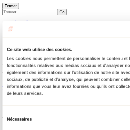
Fermer
Go
Accueil
Hébergement
ÎLE GRISE
ÎLE GRISE
Ce site web utilise des cookies.
Les cookies nous permettent de personnaliser le contenu et l
Sainte-Émélie-de-L'Énergie
fonctionnalités relatives aux médias sociaux et d'analyser no
ÎLE GRISE
81 chemin du Crique-à-David Ouest
également des informations sur l'utilisation de notre site av
Sainte-Émélie-de-L'Énergie, QC J0K2K0
sociaux, de publicité et d'analyse, qui peuvent combiner cell
514 773-4444
informations que vous leur avez fournies ou qu'ils ont collecté
weedjet@hotmail.com
No d'enregistrement
322499
de leurs services.
Besoin d'information?
1 800 363-2788
Sélection
Menu pied de page
Nécessaires
du
consentement
Accueil de groupe