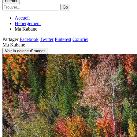
Fermer
Go
Accueil
Hébergement
Ma Kabane
Partager
Facebook
Twitter
Pinterest
Courriel
Ma Kabane
Voir la galerie d'images