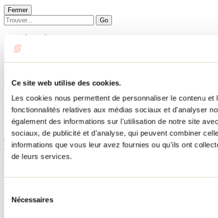
Fermer
Go
Accueil
Hébergement
L'Élégant
L'Élégant
Ce site web utilise des cookies.
Les cookies nous permettent de personnaliser le contenu et l
Saint-Côme
fonctionnalités relatives aux médias sociaux et d'analyser no
L'Élégant
111 rue Alice-Parizeau
également des informations sur l'utilisation de notre site av
Saint-Côme, QC J0K2B0
sociaux, de publicité et d'analyse, qui peuvent combiner cell
418 431-5095
informations que vous leur avez fournies ou qu'ils ont collecté
info@gestionchaleto.ca
No d'enregistrement
320809
de leurs services.
Besoin d'information?
1 800 363-2788
Sélection
Menu pied de page
Nécessaires
du
consentement
Accueil de groupe