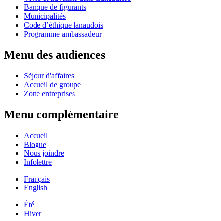
Banque de figurants
Municipalités
Code d’éthique lanaudois
Programme ambassadeur
Menu des audiences
Séjour d'affaires
Accueil de groupe
Zone entreprises
Menu complémentaire
Accueil
Blogue
Nous joindre
Infolettre
Français
English
Été
Hiver