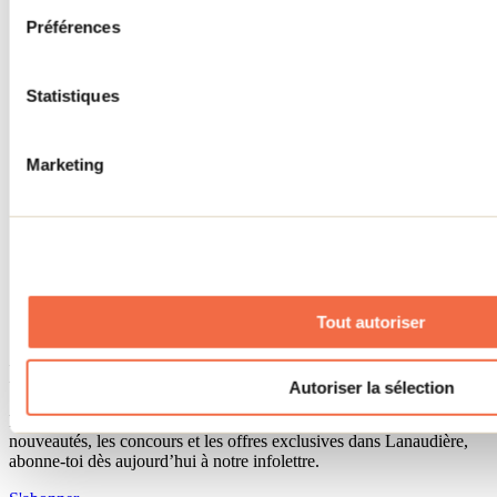
Séjour d'affaires
Préférences
Lieux événementiels
Offre aux voyageurs étrangers
À propos
Partenaires
Statistiques
Médias
Concours
Renseignements utiles
Marketing
Cartes et brochures
Zone entreprises
Offres d'emplois
Vivre et travailler dans Lanaudière
Banque de figurants
Municipalités
Code d’éthique lanaudois
Tout autoriser
Programme ambassadeur
Infolettre
Autoriser la sélection
Pour découvrir des idées d’activités et connaître en primeur les
nouveautés, les concours et les offres exclusives dans Lanaudière,
abonne-toi dès aujourd’hui à notre infolettre.