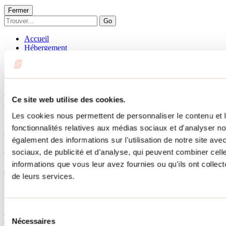
Fermer
Go
Accueil
Hébergement
DOMAINE DU GRAND HÉRON
DOMAINE DU GRAND
HÉRON
Ce site web utilise des cookies.
Les cookies nous permettent de personnaliser le contenu et l
Saint-Didace
fonctionnalités relatives aux médias sociaux et d'analyser no
Chalets
également des informations sur l'utilisation de notre site av
DOMAINE DU GRAND HÉRON
sociaux, de publicité et d'analyse, qui peuvent combiner cell
400 chemin du Lac-Rouge
Saint-Didace, QC J0K2G0
informations que vous leur avez fournies ou qu'ils ont collecté
450 752-7029
de leurs services.
No d'enregistrement
303139
Besoin d'information?
1 800 363-2788
Sélection
Menu pied de page
Nécessaires
du