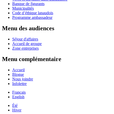
Banque de figurants
Municipalités
Code d’éthique lanaudois
Programme ambassadeur
Menu des audiences
Séjour d'affaires
Accueil de groupe
Zone entreprises
Menu complémentaire
Accueil
Blogue
Nous joindre
Infolettre
Français
English
Été
Hiver