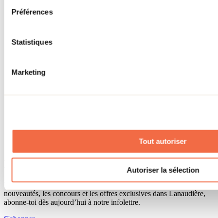
Séjour d'affaires
Préférences
Lieux événementiels
Offre aux voyageurs étrangers
À propos
Partenaires
Statistiques
Médias
Concours
Renseignements utiles
Marketing
Cartes et brochures
Zone entreprises
Offres d'emplois
Vivre et travailler dans Lanaudière
Banque de figurants
Municipalités
Code d’éthique lanaudois
Tout autoriser
Programme ambassadeur
Infolettre
Autoriser la sélection
Pour découvrir des idées d’activités et connaître en primeur les
nouveautés, les concours et les offres exclusives dans Lanaudière,
abonne-toi dès aujourd’hui à notre infolettre.