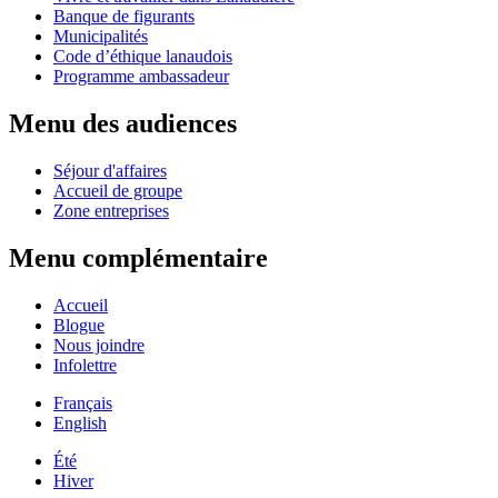
Banque de figurants
Municipalités
Code d’éthique lanaudois
Programme ambassadeur
Menu des audiences
Séjour d'affaires
Accueil de groupe
Zone entreprises
Menu complémentaire
Accueil
Blogue
Nous joindre
Infolettre
Français
English
Été
Hiver