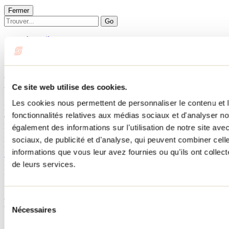
Fermer
Go
Accueil
Hébergement
DE LA RIVIÈRE
DE LA RIVIÈRE
Ce site web utilise des cookies.
Les cookies nous permettent de personnaliser le contenu et l
Mandeville
fonctionnalités relatives aux médias sociaux et d'analyser no
Chalets
DE LA RIVIÈRE
également des informations sur l'utilisation de notre site av
330 33e Avenue
sociaux, de publicité et d'analyse, qui peuvent combiner cell
Mandeville, QC J0K1L0
informations que vous leur avez fournies ou qu'ils ont collecté
514 266-7192
No d'enregistrement
294849
de leurs services.
Besoin d'information?
1 800 363-2788
Sélection
Menu pied de page
Nécessaires
du
consentement
Accueil de groupe