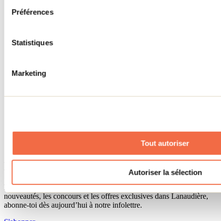
Séjour d'affaires
Préférences
Lieux événementiels
Offre aux voyageurs étrangers
À propos
Partenaires
Statistiques
Médias
Concours
Renseignements utiles
Marketing
Cartes et brochures
Zone entreprises
Offres d'emplois
Vivre et travailler dans Lanaudière
Banque de figurants
Municipalités
Code d’éthique lanaudois
Tout autoriser
Programme ambassadeur
Infolettre
Autoriser la sélection
Pour découvrir des idées d’activités et connaître en primeur les
nouveautés, les concours et les offres exclusives dans Lanaudière,
abonne-toi dès aujourd’hui à notre infolettre.