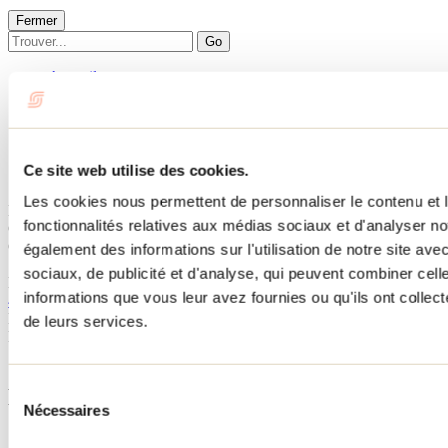
Fermer
Go
Accueil
Hébergement
CHALETS DES QUATRE-AS
CHALETS DES QUATRE-AS
Ce site web utilise des cookies.
Les cookies nous permettent de personnaliser le contenu et l
Notre-Dame-de-la-Merci
fonctionnalités relatives aux médias sociaux et d'analyser no
Chalets
CHALETS DES QUATRE-AS
également des informations sur l'utilisation de notre site av
sociaux, de publicité et d'analyse, qui peuvent combiner cell
Notre-Dame-de-la-Merci, QC J0T
informations que vous leur avez fournies ou qu'ils ont collecté
450 889-7649
No d'enregistrement
311992
de leurs services.
Besoin d'information?
1 800 363-2788
Sélection
Menu pied de page
Nécessaires
du
consentement
Accueil de groupe