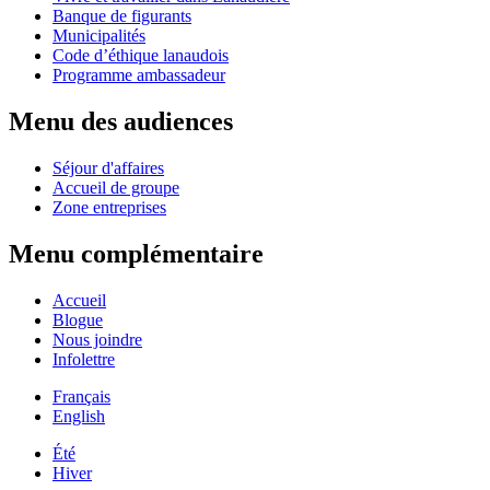
Banque de figurants
Municipalités
Code d’éthique lanaudois
Programme ambassadeur
Menu des audiences
Séjour d'affaires
Accueil de groupe
Zone entreprises
Menu complémentaire
Accueil
Blogue
Nous joindre
Infolettre
Français
English
Été
Hiver