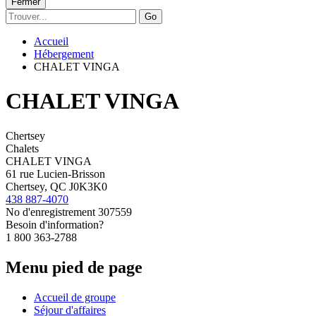
Fermer
Go
Accueil
Hébergement
CHALET VINGA
CHALET VINGA
Chertsey
Chalets
CHALET VINGA
61 rue Lucien-Brisson
Chertsey, QC J0K3K0
438 887-4070
No d'enregistrement
307559
Besoin d'information?
1 800 363-2788
Menu pied de page
Accueil de groupe
Séjour d'affaires