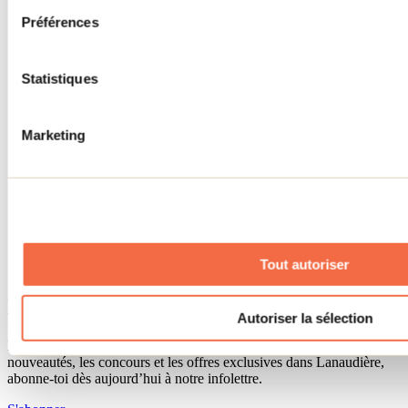
Séjour d'affaires
Préférences
Lieux événementiels
Offre aux voyageurs étrangers
À propos
Partenaires
Statistiques
Médias
Concours
Renseignements utiles
Marketing
Cartes et brochures
Zone entreprises
Offres d'emplois
Vivre et travailler dans Lanaudière
Banque de figurants
Municipalités
Code d’éthique lanaudois
Tout autoriser
Programme ambassadeur
Infolettre
Autoriser la sélection
Pour découvrir des idées d’activités et connaître en primeur les
nouveautés, les concours et les offres exclusives dans Lanaudière,
abonne-toi dès aujourd’hui à notre infolettre.