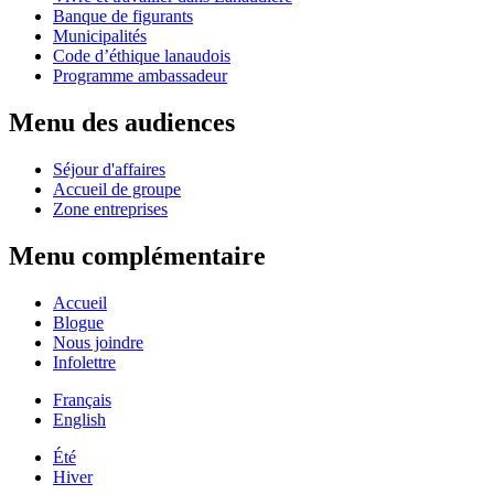
Banque de figurants
Municipalités
Code d’éthique lanaudois
Programme ambassadeur
Menu des audiences
Séjour d'affaires
Accueil de groupe
Zone entreprises
Menu complémentaire
Accueil
Blogue
Nous joindre
Infolettre
Français
English
Été
Hiver