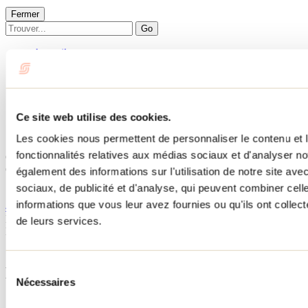
Fermer
Go
Accueil
Hébergement
CHALET MAG'OUELL
CHALET MAG'OUELL
Ce site web utilise des cookies.
Les cookies nous permettent de personnaliser le contenu et l
Sainte-Émélie-de-L'Énergie
fonctionnalités relatives aux médias sociaux et d'analyser no
Chalets
CHALET MAG'OUELL
également des informations sur l'utilisation de notre site av
1801 chemin du Lac-Long
sociaux, de publicité et d'analyse, qui peuvent combiner cell
Sainte-Émélie-de-L'Énergie, QC J0K2K0
informations que vous leur avez fournies ou qu'ils ont collecté
450 565-9510
No d'enregistrement
236703
de leurs services.
Besoin d'information?
1 800 363-2788
Sélection
Menu pied de page
Nécessaires
du
consentement
Accueil de groupe