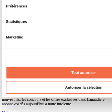
Séjour d'affaires
Préférences
Lieux événementiels
Offre aux voyageurs étrangers
À propos
Partenaires
Statistiques
Médias
Concours
Renseignements utiles
Marketing
Cartes et brochures
Zone entreprises
Offres d'emplois
Vivre et travailler dans Lanaudière
Banque de figurants
Municipalités
Code d’éthique lanaudois
Tout autoriser
Programme ambassadeur
Infolettre
Autoriser la sélection
Pour découvrir des idées d’activités et connaître en primeur les
nouveautés, les concours et les offres exclusives dans Lanaudière,
abonne-toi dès aujourd’hui à notre infolettre.