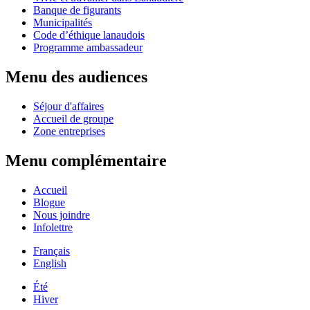
Banque de figurants
Municipalités
Code d’éthique lanaudois
Programme ambassadeur
Menu des audiences
Séjour d'affaires
Accueil de groupe
Zone entreprises
Menu complémentaire
Accueil
Blogue
Nous joindre
Infolettre
Français
English
Été
Hiver