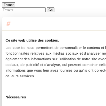
Fermer
Go
Accueil
Hébergement
Chalet de L'Envol des Huards
Chalet de L'Envol des Huards
Ce site web utilise des cookies.
Les cookies nous permettent de personnaliser le contenu et l
Saint-Damien
fonctionnalités relatives aux médias sociaux et d'analyser no
Chalets
Chalet de L'Envol des Huards
également des informations sur l'utilisation de notre site av
6695 rue des Huards
sociaux, de publicité et d'analyse, qui peuvent combiner cell
Saint-Damien, QC J0K2S0
informations que vous leur avez fournies ou qu'ils ont collecté
514 918-0036
No d'enregistrement
307687
de leurs services.
Besoin d'information?
1 800 363-2788
Sélection
Menu pied de page
Nécessaires
du
consentement
Accueil de groupe