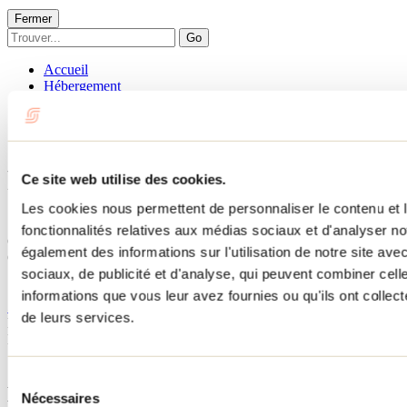
Fermer
Go
Accueil
Hébergement
CHALET LAC DES FRANÇAIS
CHALET LAC DES
FRANÇAIS
Ce site web utilise des cookies.
Les cookies nous permettent de personnaliser le contenu et l
Sainte-Marcelline-de-Kildare
fonctionnalités relatives aux médias sociaux et d'analyser no
Chalets
également des informations sur l'utilisation de notre site av
CHALET LAC DES FRANÇAIS
sociaux, de publicité et d'analyse, qui peuvent combiner cell
1150 route 343
Sainte-Marcelline-de-Kildare, QC J0K2Y0
informations que vous leur avez fournies ou qu'ils ont collecté
514 775-1939
de leurs services.
No d'enregistrement
304918
Besoin d'information?
1 800 363-2788
Sélection
Menu pied de page
Nécessaires
du