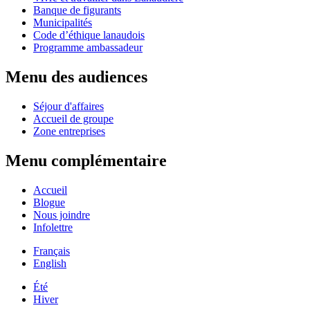
Banque de figurants
Municipalités
Code d’éthique lanaudois
Programme ambassadeur
Menu des audiences
Séjour d'affaires
Accueil de groupe
Zone entreprises
Menu complémentaire
Accueil
Blogue
Nous joindre
Infolettre
Français
English
Été
Hiver