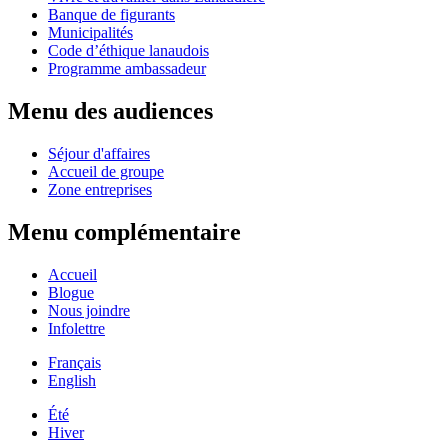
Banque de figurants
Municipalités
Code d’éthique lanaudois
Programme ambassadeur
Menu des audiences
Séjour d'affaires
Accueil de groupe
Zone entreprises
Menu complémentaire
Accueil
Blogue
Nous joindre
Infolettre
Français
English
Été
Hiver