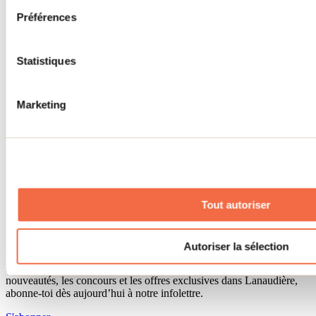
Séjour d'affaires
Préférences
Lieux événementiels
Offre aux voyageurs étrangers
À propos
Partenaires
Statistiques
Médias
Concours
Renseignements utiles
Marketing
Cartes et brochures
Zone entreprises
Offres d'emplois
Vivre et travailler dans Lanaudière
Banque de figurants
Municipalités
Code d’éthique lanaudois
Tout autoriser
Programme ambassadeur
Infolettre
Autoriser la sélection
Pour découvrir des idées d’activités et connaître en primeur les
nouveautés, les concours et les offres exclusives dans Lanaudière,
abonne-toi dès aujourd’hui à notre infolettre.