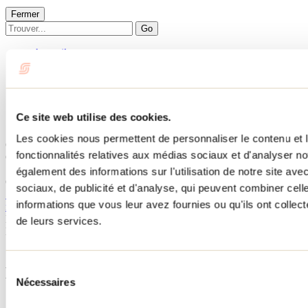
Fermer
Go
Accueil
Hébergement
CHALET CLEMATITES
CHALET CLEMATITES
Ce site web utilise des cookies.
Les cookies nous permettent de personnaliser le contenu et l
Chertsey
fonctionnalités relatives aux médias sociaux et d'analyser no
CHALET CLEMATITES
105 chemin des Clématites
également des informations sur l'utilisation de notre site av
Chertsey, QC J0K3K0
sociaux, de publicité et d'analyse, qui peuvent combiner cell
514 827-5680
informations que vous leur avez fournies ou qu'ils ont collecté
michelchau@hotmail.com
No d'enregistrement
322164
de leurs services.
Besoin d'information?
1 800 363-2788
Sélection
Menu pied de page
Nécessaires
du
consentement
Accueil de groupe