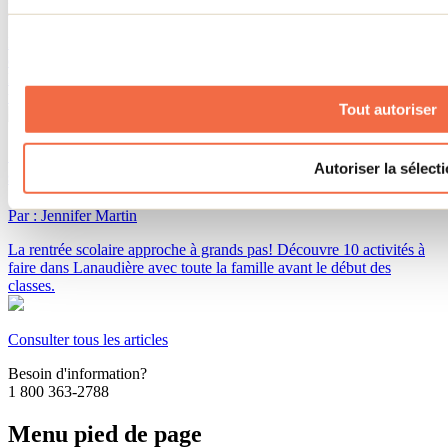
Par : Tourisme Lanaudière
Envie de glisser tout l’hiver? Voici 10 endroits dans Lanaudière pour
dévaler les pentes en tube ou en traîneau. Du fun garanti pour toute
la famille, que tu sois amateur de sensations fortes ou de sorties
tranquilles.
Tout autoriser
10 activités amusantes à faire avant la rentrée
Autoriser la sélect
scolaire
Par : Jennifer Martin
La rentrée scolaire approche à grands pas! Découvre 10 activités à
faire dans Lanaudière avec toute la famille avant le début des
classes.
Consulter tous les articles
Besoin d'information?
1 800 363-2788
Menu pied de page