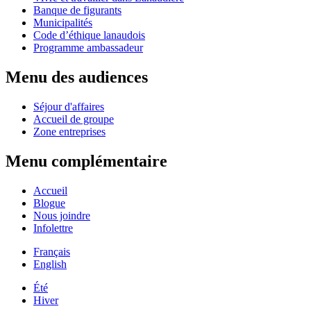
Banque de figurants
Municipalités
Code d’éthique lanaudois
Programme ambassadeur
Menu des audiences
Séjour d'affaires
Accueil de groupe
Zone entreprises
Menu complémentaire
Accueil
Blogue
Nous joindre
Infolettre
Français
English
Été
Hiver