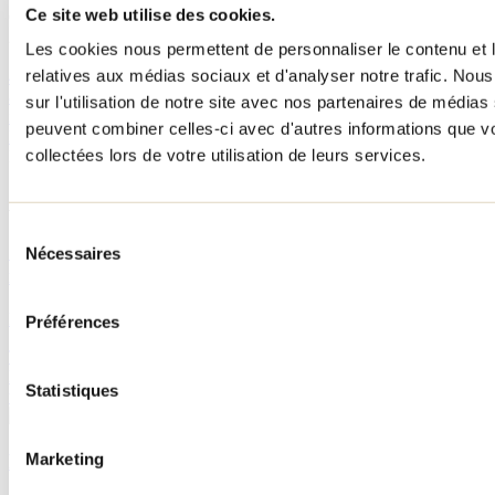
Ce site web utilise des cookies.
Centre plein air l'Étincelle
270 rue du Lac-Long Sud
Les cookies nous permettent de personnaliser le contenu et le
Saint-Alphonse-Rodriguez, QC J0K1W0
relatives aux médias sociaux et d'analyser notre trafic. No
450 883-5376
844 286-5376
sur l'utilisation de notre site avec nos partenaires de médias 
info@cpaetincelle.com
peuvent combiner celles-ci avec d'autres informations que vo
Facebook
collectées lors de votre utilisation de leurs services.
No d'enregistrement
605791
À lire sur le blogue
Sélection
Où dormir en famille cet été dans Lanaudière? Les
Nécessaires
du
meilleurs hébergements à découvrir!
consentement
Par : Tourisme Lanaudière
Préférences
Tu prévois partir en famille pour découvrir la belle région de
Lanaudière? Voici toutes les options pour choisir l’hébergement qui
Statistiques
te convient parfaitement!
Marketing
Répertoire des endroits pour glisser dans Lanaudière