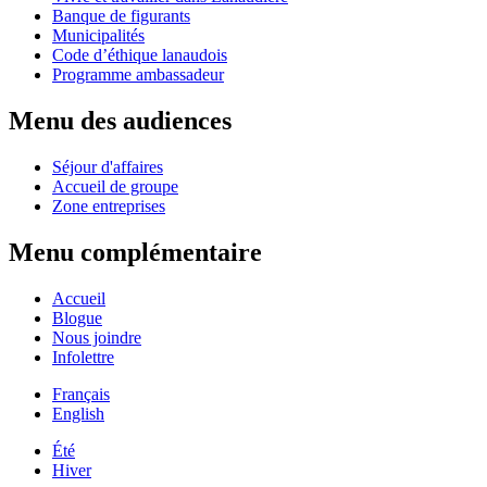
Banque de figurants
Municipalités
Code d’éthique lanaudois
Programme ambassadeur
Menu des audiences
Séjour d'affaires
Accueil de groupe
Zone entreprises
Menu complémentaire
Accueil
Blogue
Nous joindre
Infolettre
Français
English
Été
Hiver