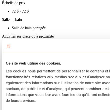
Échelle de prix
72 $ - 72 $
Salle de bain
Salle de bain partagée
Activités sur place ou à proximité
Piscine extérieure
Spa
Ski de fond
Services de repas
Ce site web utilise des cookies.
Déjeuner
Les cookies nous permettent de personnaliser le contenu et l
fonctionnalités relatives aux médias sociaux et d'analyser no
Méthodes de paiement
également des informations sur l'utilisation de notre site av
Argent comptant
sociaux, de publicité et d'analyse, qui peuvent combiner cell
informations que vous leur avez fournies ou qu'ils ont collecté
Services offerts
de leurs services.
Laveuse / sécheuse
Stationnement extérieur