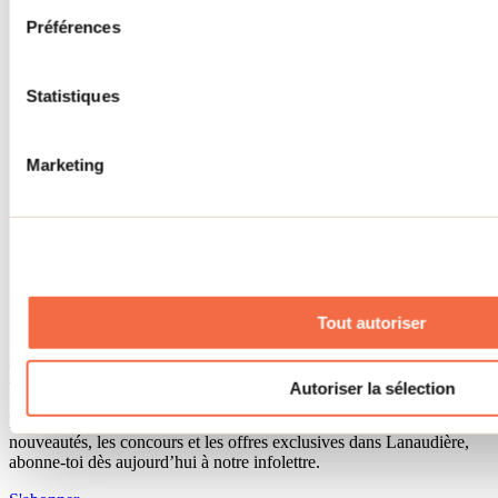
Séjour d'affaires
Préférences
Lieux événementiels
Offre aux voyageurs étrangers
À propos
Partenaires
Statistiques
Médias
Concours
Renseignements utiles
Marketing
Cartes et brochures
Zone entreprises
Offres d'emplois
Vivre et travailler dans Lanaudière
Banque de figurants
Municipalités
Code d’éthique lanaudois
Tout autoriser
Programme ambassadeur
Infolettre
Autoriser la sélection
Pour découvrir des idées d’activités et connaître en primeur les
nouveautés, les concours et les offres exclusives dans Lanaudière,
abonne-toi dès aujourd’hui à notre infolettre.