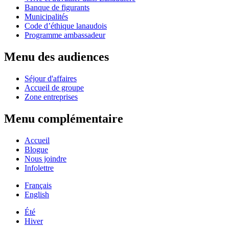
Banque de figurants
Municipalités
Code d’éthique lanaudois
Programme ambassadeur
Menu des audiences
Séjour d'affaires
Accueil de groupe
Zone entreprises
Menu complémentaire
Accueil
Blogue
Nous joindre
Infolettre
Français
English
Été
Hiver