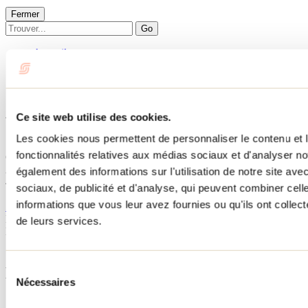
Fermer
Go
Accueil
Hébergement
À L'Équinoxe
À L'Équinoxe
Ce site web utilise des cookies.
Les cookies nous permettent de personnaliser le contenu et l
Saint-Alphonse-Rodriguez
fonctionnalités relatives aux médias sociaux et d'analyser no
Chalets
À L'Équinoxe
également des informations sur l'utilisation de notre site av
41 rue Viateur
sociaux, de publicité et d'analyse, qui peuvent combiner cell
Saint-Alphonse-Rodriguez, QC J0K1W0
informations que vous leur avez fournies ou qu'ils ont collecté
514 928-4306
No d'enregistrement
304355
de leurs services.
Besoin d'information?
1 800 363-2788
Sélection
Menu pied de page
Nécessaires
du
consentement
Accueil de groupe